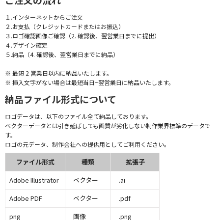
１.インターネットからご注文
２.お支払（クレジットカードまたはお振込）
３.ロゴ確認画像ご確認（2. 確認後、翌営業日までに提出）
４.デザイン確定
５.納品（4. 確認後、翌営業日までに納品）
※ 最短 2 営業日以内に納品いたします。
※ 挿入文字がない場合は最短当日~翌営業日に納品いたします。
納品ファイル形式について
ロゴデータは、以下のファイル全て納品しております。
ベクターデータとは引き延ばしても画質が劣化しない制作業界標準のデータで
す。
ロゴの元データ、制作会社への提供用としてご利用ください。
ファイル形式
種類
拡張子
Adobe Illustrator
ベクター
.ai
Adobe PDF
ベクター
.pdf
png
画像
.png