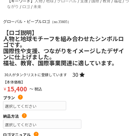
【キーワード】
人物
/
地球
/
グローバル
/
支援
/
国際
/
教育
/
福祉
/
つ
ながり
/
ロゴ
/
未来
グローバル・ピープルロゴ
（no.35605）
【ロゴ説明】
人物と地球モチーフを組み合わせたシンボルロ
ゴです。
国際性や支援、つながりをイメージしたデザイ
ンに仕上げました。
福祉、教育、国際事業関連に適しています。
30
30
人がタンクリストに登録しています
【本体価格】
15,400
￥
～ 税込
プラン
?
納品方法
?
ロゴマニュアル
?