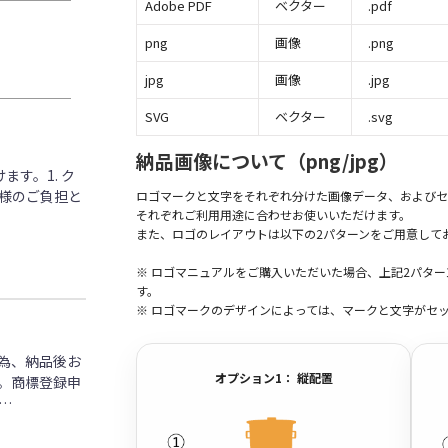
Adobe PDF
ベクター
.pdf
png
画像
.png
jpg
画像
.jpg
SVG
ベクター
.svg
納品画像について（png/jpg）
す。1. ク
客様のご負担と
ロゴマークと文字をそれぞれ分けた画像データ、およびセ
それぞれご利用用途に合わせお使いいただけます。
また、ロゴのレイアウトは以下の2パターンをご用意して
※ ロゴマニュアルをご購入いただいた場合、上記2パタ
す。
※ ロゴマークのデザインによっては、マークと文字がセ
為、納品後お
オプション1： 縦配置
。商標登録申
…