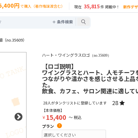
5,400円
35,815
で購入（著作権譲渡含む）
現在
件 掲載中！
新作デザ
＋ 条件検索
no.35609）
ハート・ワイングラスロゴ
（no.35609）
【ロゴ説明】
ワイングラスとハート、人モチーフ
つながりや温かさを感じさせる上品
た。
飲食、カフェ、サロン関連に適して
28
28
人がタンクリストに登録しています
【本体価格】
15,400
￥
～ 税込
プラン
?