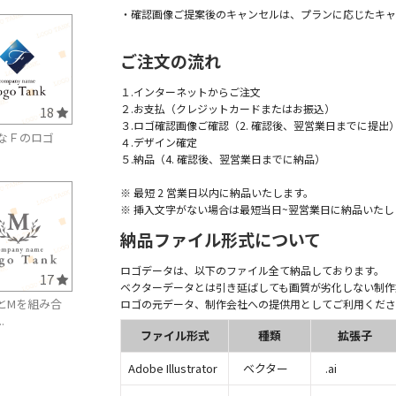
・確認画像ご提案後のキャンセルは、プランに応じたキャ
ご注文の流れ
１.インターネットからご注文
２.お支払（クレジットカードまたはお振込）
18
３.ロゴ確認画像ご確認（2. 確認後、翌営業日までに提出
なＦのロゴ
４.デザイン確定
５.納品（4. 確認後、翌営業日までに納品）
※ 最短 2 営業日以内に納品いたします。
※ 挿入文字がない場合は最短当日~翌営業日に納品いたし
納品ファイル形式について
ロゴデータは、以下のファイル全て納品しております。
17
ベクターデータとは引き延ばしても画質が劣化しない制作
とMを組み合
ロゴの元データ、制作会社への提供用としてご利用くださ
.
ファイル形式
種類
拡張子
Adobe Illustrator
ベクター
.ai