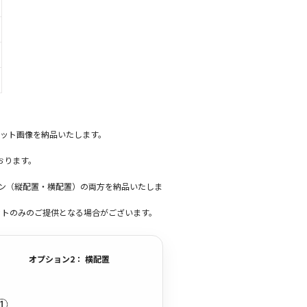
ット画像を納品いたします。
おります。
ーン（縦配置・横配置）の両方を納品いたしま
ットのみのご提供となる場合がございます。
オプション2： 横配置