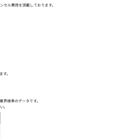
ンセル費用を頂戴しております。
）
ます。
業界標準のデータです。
い。