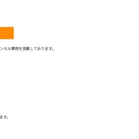
ンセル費用を頂戴しております。
）
ます。