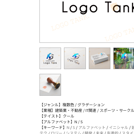
【ジャンル】複数色 / グラデーション
【業種】建築業・不動産 / IT関連 / スポーツ・サーク
【テイスト】クール
【アルファベット】N / S
【キーワード】
N
/
S
/
アルファベット
/
イニシャル
/
テクノロジー
/
システム
/
開発
/
未来
/
先進的
/
スタイ