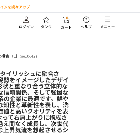
インを続々アップ
0
?
ログイン
タンク
ヘルプ
メニュー
カート
な複合ロゴ
（no.35612）
スタイリッシュに融合さ
姿勢をイメージしたデザイ
形状と重なり合う立体的な
な信頼関係、そして強固な
系の企業に最適です。鮮や
な知性と革新性を表し、洗
価値と高いクオリティを表
なって右肩上がりに構成さ
絶え間なく成長し、次世代
な上昇気流を想起させるシ