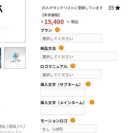
35
35
人がタンクリストに登録しています
【本体価格】
15,400
￥
～ 税込
プラン
?
納品方法
?
ロゴマニュアル
?
挿入文字（サブネーム）
?
挿入文字（メインネーム）
?
ル
モーションロゴ
?
建設
/
建築
/
IT
/
リッシュ
/
シ