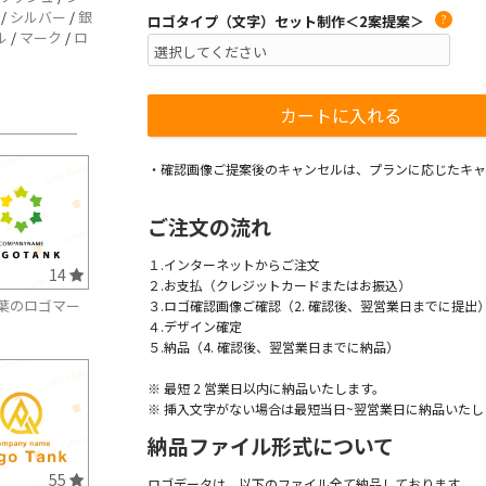
/
シルバー
/
銀
ロゴタイプ（文字）セット制作＜2案提案＞
?
ル
/
マーク
/
ロ
・確認画像ご提案後のキャンセルは、プランに応じたキャ
ご注文の流れ
１.インターネットからご注文
14
２.お支払（クレジットカードまたはお振込）
葉のロゴマー
３.ロゴ確認画像ご確認（2. 確認後、翌営業日までに提出
４.デザイン確定
５.納品（4. 確認後、翌営業日までに納品）
※ 最短 2 営業日以内に納品いたします。
※ 挿入文字がない場合は最短当日~翌営業日に納品いたし
納品ファイル形式について
55
ロゴデータは、以下のファイル全て納品しております。