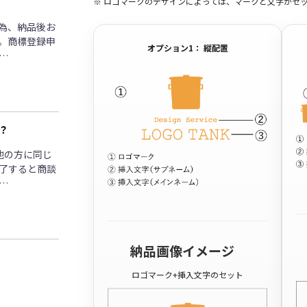
※ ロゴマークのデザインによっては、マークと文字がセ
為、納品後お
。商標登録申
オプション1： 縦配置
…
？
他の方に同じ
了すると商談
…
納品画像イメージ
ロゴマーク+挿入文字のセット