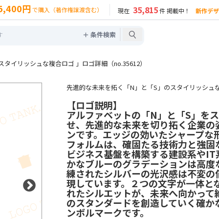
5,400円
35,815
で購入（著作権譲渡含む）
現在
件 掲載中！
新作デザ
＋ 条件検索
タイリッシュな複合ロゴ 」ロゴ詳細（no.35612）
先進的な未来を拓く「N」と「S」のスタイリッシュ
【ロゴ説明】
アルファベットの「N」と「S」を
せ、先進的な未来を切り拓く企業の
ンです。エッジの効いたシャープな
フォルムは、確固たる技術力と強固
ビジネス基盤を構築する建設系やIT
かなブルーのグラデーションは高度
練されたシルバーの光沢感は不変の
現しています。２つの文字が一体と
れたシルエットが、未来へ向かって
のスタンダードを創造していく確か
ンボルマークです。