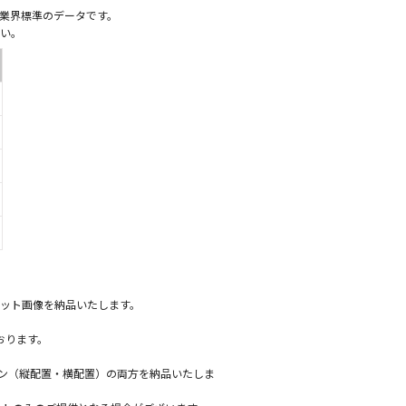
業界標準のデータです。
い。
ット画像を納品いたします。
おります。
ーン（縦配置・横配置）の両方を納品いたしま