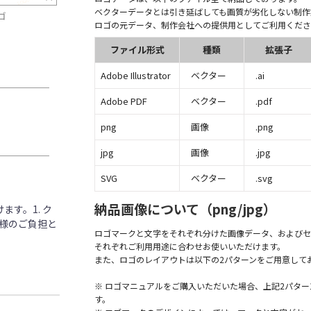
ベクターデータとは引き延ばしても画質が劣化しない制作
ゴ
ロゴの元データ、制作会社への提供用としてご利用くださ
ファイル形式
種類
拡張子
Adobe Illustrator
ベクター
.ai
Adobe PDF
ベクター
.pdf
png
画像
.png
jpg
画像
.jpg
SVG
ベクター
.svg
納品画像について（png/jpg）
す。1. ク
客様のご負担と
ロゴマークと文字をそれぞれ分けた画像データ、およびセ
それぞれご利用用途に合わせお使いいただけます。
また、ロゴのレイアウトは以下の2パターンをご用意して
※ ロゴマニュアルをご購入いただいた場合、上記2パタ
す。