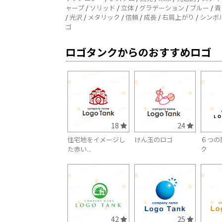
ャープ
/
ソリッド
/
立体
/
グラデーション
/
ブルー
/
青
/
光沢
/
メタリック
/
信頼
/
成長
/
右肩上がり
/
シンボ
ゴ
ロゴタンクからのおすすめロゴ
18
24
住宅地をイメージし
けん玉のロゴ
６つの
た赤い...
ク
42
25