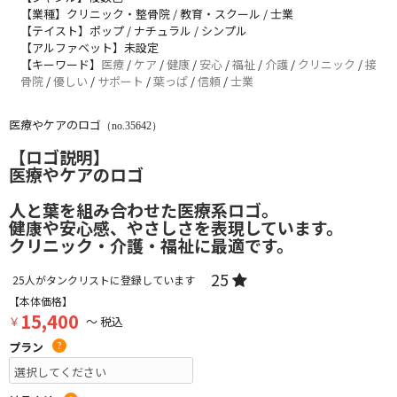
【業種】クリニック・整骨院 / 教育・スクール / 士業
【テイスト】ポップ / ナチュラル / シンプル
【アルファベット】未設定
【キーワード】
医療
/
ケア
/
健康
/
安心
/
福祉
/
介護
/
クリニック
/
接
骨院
/
優しい
/
サポート
/
葉っぱ
/
信頼
/
士業
医療やケアのロゴ
（no.35642）
【ロゴ説明】
医療やケアのロゴ
人と葉を組み合わせた医療系ロゴ。
健康や安心感、やさしさを表現しています。
クリニック・介護・福祉に最適です。
25
25
人がタンクリストに登録しています
【本体価格】
15,400
￥
～ 税込
プラン
?