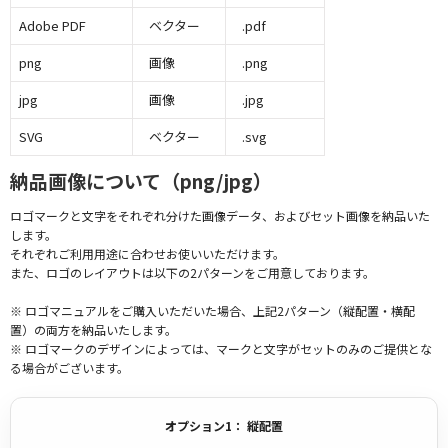
Adobe PDF
ベクター
.pdf
png
画像
.png
jpg
画像
.jpg
SVG
ベクター
.svg
納品画像について（png/jpg）
ロゴマークと文字をそれぞれ分けた画像データ、およびセット画像を納品いた
します。
それぞれご利用用途に合わせお使いいただけます。
また、ロゴのレイアウトは以下の2パターンをご用意しております。
※ ロゴマニュアルをご購入いただいた場合、上記2パターン（縦配置・横配
置）の両方を納品いたします。
※ ロゴマークのデザインによっては、マークと文字がセットのみのご提供とな
る場合がございます。
オプション1： 縦配置