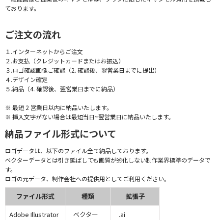
ております。
ご注文の流れ
１.インターネットからご注文
２.お支払（クレジットカードまたはお振込）
３.ロゴ確認画像ご確認（2. 確認後、翌営業日までに提出）
４.デザイン確定
５.納品（4. 確認後、翌営業日までに納品）
※ 最短 2 営業日以内に納品いたします。
※ 挿入文字がない場合は最短当日~翌営業日に納品いたします。
納品ファイル形式について
ロゴデータは、以下のファイル全て納品しております。
ベクターデータとは引き延ばしても画質が劣化しない制作業界標準のデータで
す。
ロゴの元データ、制作会社への提供用としてご利用ください。
ファイル形式
種類
拡張子
Adobe Illustrator
ベクター
.ai