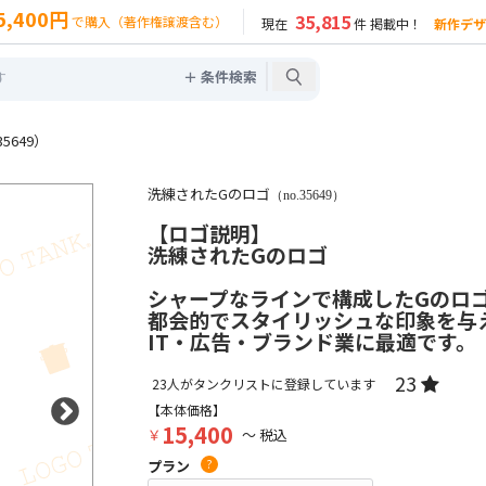
5,400円
35,815
で購入（著作権譲渡含む）
現在
件 掲載中！
新作デザ
＋ 条件検索
5649）
洗練されたGのロゴ
（no.35649）
【ロゴ説明】
洗練されたGのロゴ
シャープなラインで構成したGのロ
都会的でスタイリッシュな印象を与
IT・広告・ブランド業に最適です。
23
23
人がタンクリストに登録しています
【本体価格】
15,400
￥
～ 税込
プラン
?