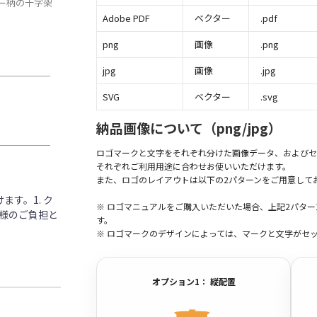
ー柄の十字架
Adobe PDF
ベクター
.pdf
png
画像
.png
jpg
画像
.jpg
SVG
ベクター
.svg
納品画像について（png/jpg）
ロゴマークと文字をそれぞれ分けた画像データ、およびセ
それぞれご利用用途に合わせお使いいただけます。
また、ロゴのレイアウトは以下の2パターンをご用意して
す。1. ク
※ ロゴマニュアルをご購入いただいた場合、上記2パタ
客様のご負担と
す。
※ ロゴマークのデザインによっては、マークと文字がセ
オプション1： 縦配置