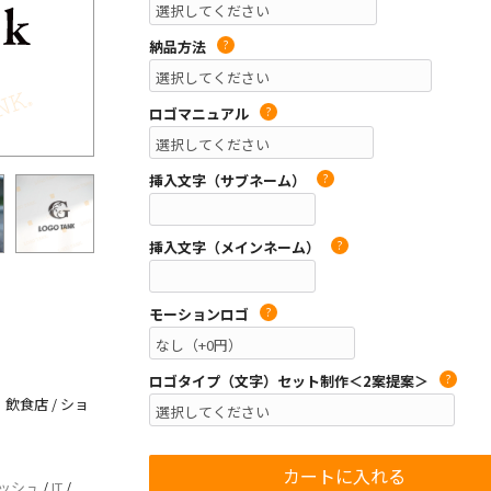
納品方法
?
ロゴマニュアル
?
挿入文字（サブネーム）
?
挿入文字（メインネーム）
?
モーションロゴ
?
ロゴタイプ（文字）セット制作＜2案提案＞
?
飲食店 / ショ
ッシュ
/
IT
/