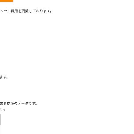
ンセル費用を頂戴しております。
）
ます。
業界標準のデータです。
い。