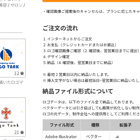
美容
/
サロン
/
・確認画像ご提案後のキャンセルは、プランに応じたキャ
ご注文の流れ
１.インターネットからご注文
２.お支払（クレジットカードまたはお振込）
３.ロゴ確認画像ご確認（2. 確認後、翌営業日までに提出
４.デザイン確定
５.納品（4. 確認後、翌営業日までに納品）
12
※ 最短 2 営業日以内に納品いたします。
※ 挿入文字がない場合は最短当日~翌営業日に納品いたし
描いたロゴマ
納品ファイル形式について
ロゴデータは、以下のファイル全て納品しております。
ベクターデータとは引き延ばしても画質が劣化しない制作
ロゴの元データ、制作会社への提供用としてご利用くださ
ファイル形式
種類
拡張子
21
Adobe Illustrator
ベクター
.ai