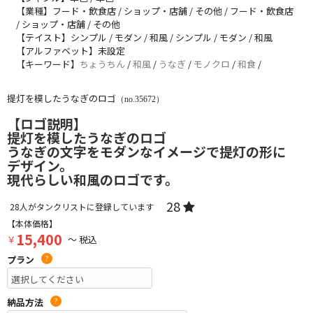
【業種】フード・飲食店 / ショップ・店舗 / その他 / フード・飲食店
/ ショップ・店舗 / その他
【テイスト】シンプル / モダン / 和風 / シンプル / モダン / 和風
【アルファベット】未設定
【キーワード】
ちょうちん
/
和風
/
うなぎ
/
モノクロ
/
和食
/
提灯を模したうなぎのロゴ
（no.35672）
【ロゴ説明】
提灯を模したうなぎのロゴ
うなぎの文字をモダンなイメージで提灯の形に
デザイン。
現代らしい和風のロゴです。
28
28
人がタンクリストに登録しています
【本体価格】
15,400
￥
～ 税込
プラン
?
納品方法
?