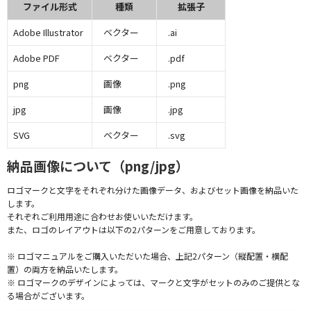
ファイル形式
種類
拡張子
Adobe Illustrator
ベクター
.ai
Adobe PDF
ベクター
.pdf
png
画像
.png
jpg
画像
.jpg
SVG
ベクター
.svg
納品画像について（png/jpg）
ロゴマークと文字をそれぞれ分けた画像データ、およびセット画像を納品いた
します。
それぞれご利用用途に合わせお使いいただけます。
また、ロゴのレイアウトは以下の2パターンをご用意しております。
※ ロゴマニュアルをご購入いただいた場合、上記2パターン（縦配置・横配
置）の両方を納品いたします。
※ ロゴマークのデザインによっては、マークと文字がセットのみのご提供とな
る場合がございます。