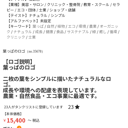
【業種】美容・サロン / クリニック・整骨院 / 教育・スクール / セラ
ピー / エコ・団体 / 士業 / ショップ・店舗
【テイスト】ナチュラル / シンプル
【アルファベット】未設定
【キーワード】
葉っぱ
/
自然
/
植物
/
エコ
/
環境
/
農業
/
オーガニッ
ク
/
ナチュラル
/
成長
/
健康
/
食品
/
サステナブル
/
緑
/
癒し
/
循環
/
クリニック
/
士業
葉っぱのロゴ
（no.35678）
【ロゴ説明】
葉っぱのロゴ
二枚の葉をシンプルに描いたナチュラルなロ
ゴ。
成長や環境への配慮を表現しています。
農業・自然食品・エコ事業に最適です。
23
23
人がタンクリストに登録しています
【本体価格】
15,400
￥
～ 税込
?