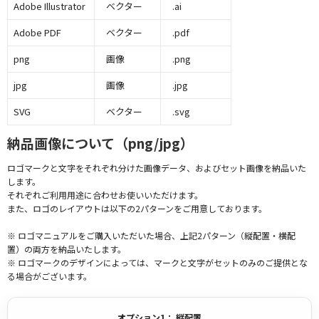
Adobe Illustrator
ベクター
.ai
Adobe PDF
ベクター
.pdf
png
画像
.png
jpg
画像
.jpg
SVG
ベクター
.svg
納品画像について（png/jpg）
ロゴマークと文字をそれぞれ分けた画像データ、およびセット画像を納品いた
します。
それぞれご利用用途に合わせお使いいただけます。
また、ロゴのレイアウトは以下の2パターンをご用意しております。
※ ロゴマニュアルをご購入いただいた場合、上記2パターン（縦配置・横配
置）の両方を納品いたします。
※ ロゴマークのデザインによっては、マークと文字がセットのみのご提供とな
る場合がございます。
オプション1： 縦配置