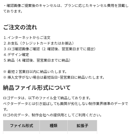
・確認画像ご提案後のキャンセルは、プランに応じたキャンセル費用を頂戴し
ております。
ご注文の流れ
１.インターネットからご注文
２.お支払（クレジットカードまたはお振込）
３.ロゴ確認画像ご確認（2. 確認後、翌営業日までに提出）
４.デザイン確定
５.納品（4. 確認後、翌営業日までに納品）
※ 最短 2 営業日以内に納品いたします。
※ 挿入文字がない場合は最短当日~翌営業日に納品いたします。
納品ファイル形式について
ロゴデータは、以下のファイル全て納品しております。
ベクターデータとは引き延ばしても画質が劣化しない制作業界標準のデータで
す。
ロゴの元データ、制作会社への提供用としてご利用ください。
ファイル形式
種類
拡張子