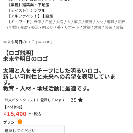
【業種】建築業・不動産
【テイスト】シンプル
【アルファベット】未設定
【キーワード】
未来
/
希望
/
太陽
/
人
/
成長
/
教育
/
人材
/
地域
/
明日
/
挑戦
/
発展
/
交流
/
明るい
/
夢
/
サポート
/
建築
/
建設
/
製造
/
設備
未来や明日のロゴ
（no.35681）
【ロゴ説明】
未来や明日のロゴ
太陽と人をモチーフにした明るいロゴ。
新しい可能性と未来への希望を表現していま
す。
教育・人材・地域活動に最適です。
39
39
人がタンクリストに登録しています
【本体価格】
15,400
￥
～ 税込
プラン
?