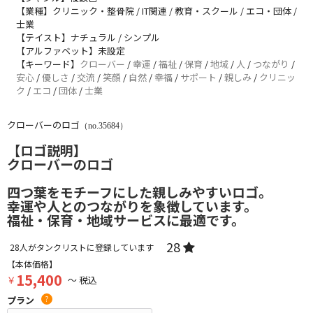
【業種】クリニック・整骨院 / IT関連 / 教育・スクール / エコ・団体 /
士業
【テイスト】ナチュラル / シンプル
【アルファベット】未設定
【キーワード】
クローバー
/
幸運
/
福祉
/
保育
/
地域
/
人
/
つながり
/
安心
/
優しさ
/
交流
/
笑顔
/
自然
/
幸福
/
サポート
/
親しみ
/
クリニッ
ク
/
エコ
/
団体
/
士業
クローバーのロゴ
（no.35684）
【ロゴ説明】
クローバーのロゴ
四つ葉をモチーフにした親しみやすいロゴ。
幸運や人とのつながりを象徴しています。
福祉・保育・地域サービスに最適です。
28
28
人がタンクリストに登録しています
【本体価格】
15,400
￥
～ 税込
プラン
?