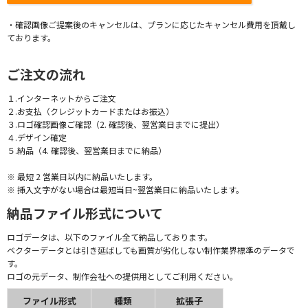
・確認画像ご提案後のキャンセルは、プランに応じたキャンセル費用を頂戴し
ております。
ご注文の流れ
１.インターネットからご注文
２.お支払（クレジットカードまたはお振込）
３.ロゴ確認画像ご確認（2. 確認後、翌営業日までに提出）
４.デザイン確定
５.納品（4. 確認後、翌営業日までに納品）
※ 最短 2 営業日以内に納品いたします。
※ 挿入文字がない場合は最短当日~翌営業日に納品いたします。
納品ファイル形式について
ロゴデータは、以下のファイル全て納品しております。
ベクターデータとは引き延ばしても画質が劣化しない制作業界標準のデータで
す。
ロゴの元データ、制作会社への提供用としてご利用ください。
ファイル形式
種類
拡張子