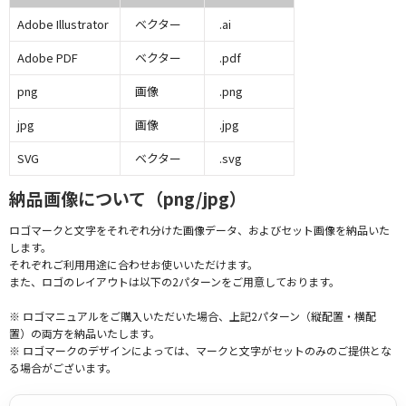
Adobe Illustrator
ベクター
.ai
Adobe PDF
ベクター
.pdf
png
画像
.png
jpg
画像
.jpg
SVG
ベクター
.svg
納品画像について（png/jpg）
ロゴマークと文字をそれぞれ分けた画像データ、およびセット画像を納品いた
します。
それぞれご利用用途に合わせお使いいただけます。
また、ロゴのレイアウトは以下の2パターンをご用意しております。
※ ロゴマニュアルをご購入いただいた場合、上記2パターン（縦配置・横配
置）の両方を納品いたします。
※ ロゴマークのデザインによっては、マークと文字がセットのみのご提供とな
る場合がございます。