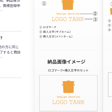
為、納品後お
。商標登録申
…
？
他の方に同じ
了すると商談
…
納品画像イメージ
ロゴマーク+挿入文字のセット