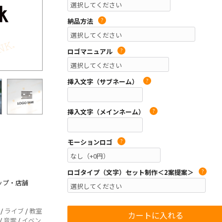
納品方法
?
ロゴマニュアル
?
挿入文字（サブネーム）
?
挿入文字（メインネーム）
?
モーションロゴ
?
ロゴタイプ（文字）セット制作＜2案提案＞
?
ョップ・店舗
/
ライブ
/
教室
/
音響
/
イベン