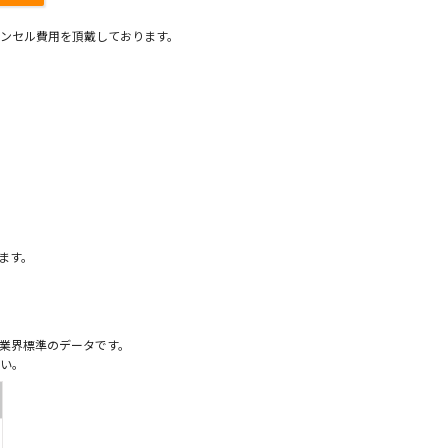
ンセル費用を頂戴しております。
）
ます。
業界標準のデータです。
い。