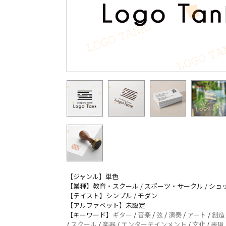
【ジャンル】単色
【業種】教育・スクール / スポーツ・サークル / シ
【テイスト】シンプル / モダン
【アルファベット】未設定
【キーワード】
ギター
/
音楽
/
弦
/
演奏
/
アート
/
創造
/
スクール
/
楽器
/
エンターテインメント
/
文化
/
表現