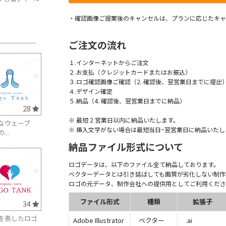
・確認画像ご提案後のキャンセルは、プランに応じたキャ
ご注文の流れ
１.インターネットからご注文
２.お支払（クレジットカードまたはお振込）
３.ロゴ確認画像ご確認（2. 確認後、翌営業日までに提出
４.デザイン確定
５.納品（4. 確認後、翌営業日までに納品）
28
※ 最短 2 営業日以内に納品いたします。
なウェーブ
※ 挿入文字がない場合は最短当日~翌営業日に納品いたし
...
納品ファイル形式について
ロゴデータは、以下のファイル全て納品しております。
ベクターデータとは引き延ばしても画質が劣化しない制作
ロゴの元データ、制作会社への提供用としてご利用くださ
ファイル形式
種類
拡張子
34
を表したロゴ
Adobe Illustrator
ベクター
.ai