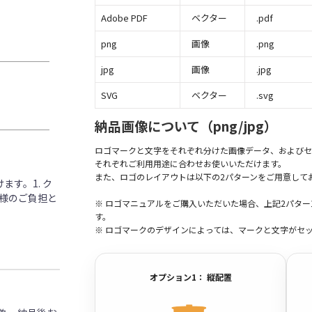
Adobe PDF
ベクター
.pdf
png
画像
.png
jpg
画像
.jpg
SVG
ベクター
.svg
納品画像について（png/jpg）
ロゴマークと文字をそれぞれ分けた画像データ、およびセ
それぞれご利用用途に合わせお使いいただけます。
また、ロゴのレイアウトは以下の2パターンをご用意して
す。1. ク
客様のご負担と
※ ロゴマニュアルをご購入いただいた場合、上記2パタ
す。
※ ロゴマークのデザインによっては、マークと文字がセ
オプション1： 縦配置