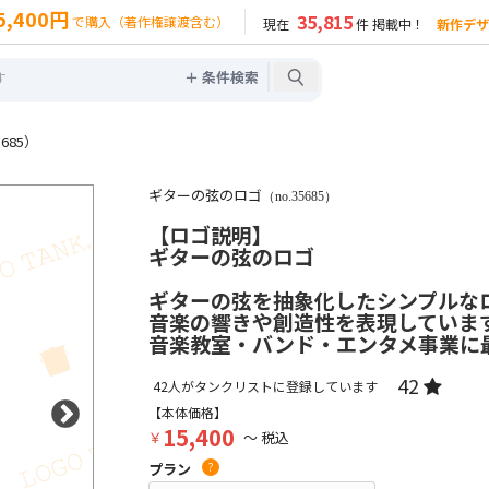
5,400円
35,815
で購入（著作権譲渡含む）
現在
件 掲載中！
新作デザ
＋ 条件検索
685）
ギターの弦のロゴ
（no.35685）
【ロゴ説明】
ギターの弦のロゴ
ギターの弦を抽象化したシンプルな
音楽の響きや創造性を表現していま
音楽教室・バンド・エンタメ事業に
42
42
人がタンクリストに登録しています
【本体価格】
15,400
￥
～ 税込
プラン
?