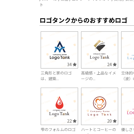
ト
ロゴタンクからのおすすめロゴ
34
24
三角形と家のロゴ
高級感・上品なイメ
立体的
は、建築...
ージの...
（波）の
22
20
雫のフォルムのロゴ
ハートとコーヒーの
優しさ