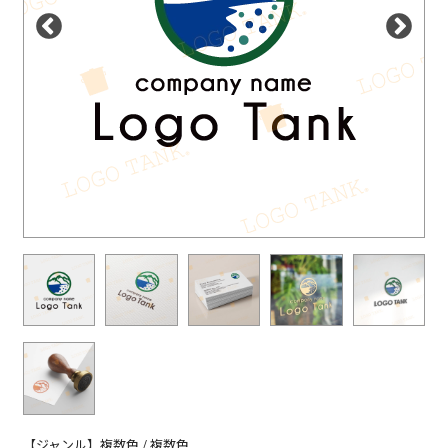
【ジャンル】複数色 / 複数色