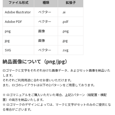
ファイル形式
種類
拡張子
Adobe Illustrator
ベクター
.ai
Adobe PDF
ベクター
.pdf
png
画像
.png
jpg
画像
.jpg
SVG
ベクター
.svg
納品画像について（png/jpg）
ロゴマークと文字をそれぞれ分けた画像データ、およびセット画像を納品いた
します。
それぞれご利用用途に合わせお使いいただけます。
また、ロゴのレイアウトは以下の2パターンをご用意しております。
※ ロゴマニュアルをご購入いただいた場合、上記2パターン（縦配置・横配
置）の両方を納品いたします。
※ ロゴマークのデザインによっては、マークと文字がセットのみのご提供とな
る場合がございます。