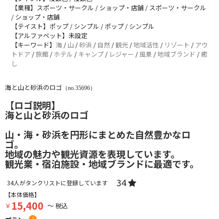
【業種】スポーツ・サークル / ショップ・店舗 / スポーツ・サークル
/ ショップ・店舗
【テイスト】ポップ / シンプル / ポップ / シンプル
【アルファベット】未設定
【キーワード】
海
/
山
/
砂浜
/
自然
/
観光
/
地域活性
/
リゾート
/
アウ
トドア
/
旅館
/
ホテル
/
キャンプ
/
レジャー
/
風景
/
地域ブランド
/
癒
し
海と山と砂浜のロゴ
（no.35696）
【ロゴ説明】
海と山と砂浜のロゴ
山・海・砂浜を円形にまとめた自然豊かなロ
ゴ。
地域の魅力や観光資源を表現しています。
観光業・宿泊施設・地域ブランドに最適です。
34
34
人がタンクリストに登録しています
【本体価格】
15,400
￥
～ 税込
?