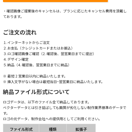
・確認画像ご提案後のキャンセルは、プランに応じたキャンセル費用を頂戴し
ております。
ご注文の流れ
１.インターネットからご注文
２.お支払（クレジットカードまたはお振込）
３.ロゴ確認画像ご確認（2. 確認後、翌営業日までに提出）
４.デザイン確定
５.納品（4. 確認後、翌営業日までに納品）
※ 最短 2 営業日以内に納品いたします。
※ 挿入文字がない場合は最短当日~翌営業日に納品いたします。
納品ファイル形式について
ロゴデータは、以下のファイル全て納品しております。
ベクターデータとは引き延ばしても画質が劣化しない制作業界標準のデータで
す。
ロゴの元データ、制作会社への提供用としてご利用ください。
ファイル形式
種類
拡張子