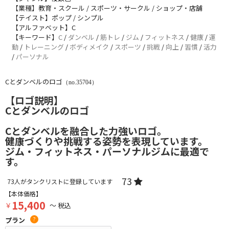
【業種】教育・スクール / スポーツ・サークル / ショップ・店舗
【テイスト】ポップ / シンプル
【アルファベット】C
【キーワード】
C
/
ダンベル
/
筋トレ
/
ジム
/
フィットネス
/
健康
/
運
動
/
トレーニング
/
ボディメイク
/
スポーツ
/
挑戦
/
向上
/
習慣
/
活力
/
パーソナル
Cとダンベルのロゴ
（no.35704）
【ロゴ説明】
Cとダンベルのロゴ
Cとダンベルを融合した力強いロゴ。
健康づくりや挑戦する姿勢を表現しています。
ジム・フィットネス・パーソナルジムに最適で
す。
73
73
人がタンクリストに登録しています
【本体価格】
15,400
￥
～ 税込
プラン
?