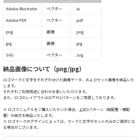
Adobe Illustrator
ベクター
.ai
Adobe PDF
ベクター
.pdf
png
画像
.png
jpg
画像
.jpg
SVG
ベクター
.svg
納品画像について（png/jpg）
ロゴマークと文字をそれぞれ分けた画像データ、およびセット画像を納品いた
します。
それぞれご利用用途に合わせお使いいただけます。
また、ロゴのレイアウトは以下の2パターンをご用意しております。
※ ロゴマニュアルをご購入いただいた場合、上記2パターン（縦配置・横配
置）の両方を納品いたします。
※ ロゴマークのデザインによっては、マークと文字がセットのみのご提供とな
る場合がございます。