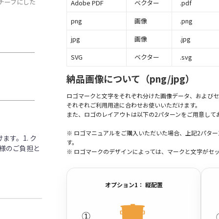
チーフにした
Adobe PDF
ベクター
.pdf
png
画像
.png
jpg
画像
.jpg
SVG
ベクター
.svg
納品画像について（png/jpg）
ロゴマークと文字をそれぞれ分けた画像データ、およびセ
それぞれご利用用途に合わせお使いいただけます。
また、ロゴのレイアウトは以下の2パターンをご用意して
※ ロゴマニュアルをご購入いただいた場合、上記2パタ
す。1. ク
す。
客様のご負担と
※ ロゴマークのデザインによっては、マークと文字がセ
オプション1： 縦配置