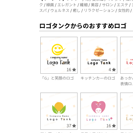
ク
/
線画
/
エレガント
/
繊細
/
美容
/
サロン
/
エステ
/
スパ
/
ウェルネス
/
癒し
/
リラクゼーション
/
女性的
/
ロゴタンクからのおすすめロゴ
16
4
「G」と笑顔のロゴ
キッチンカーのロゴ
あっか
表情ロ..
37
16