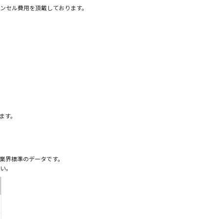
ンセル費用を頂戴しております。
）
ます。
業界標準のデータです。
い。