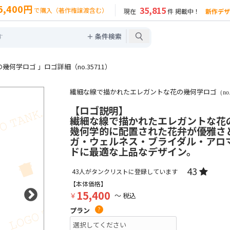
5,400円
35,815
で購入（著作権譲渡含む）
現在
件 掲載中！
新作デザ
＋ 条件検索
何学ロゴ 」ロゴ詳細（no.35711）
繊細な線で描かれたエレガントな花の幾何学ロゴ
（no
【ロゴ説明】
繊細な線で描かれたエレガントな花
幾何学的に配置された花弁が優雅さ
ガ・ウェルネス・ブライダル・アロ
ドに最適な上品なデザイン。
43
43
人がタンクリストに登録しています
【本体価格】
15,400
￥
～ 税込
プラン
?