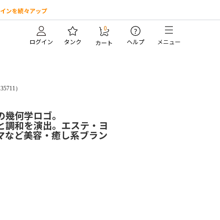
インを続々アップ
0
?
ログイン
タンク
ヘルプ
メニュー
カート
.35711）
の幾何学ロゴ。
と調和を演出。エステ・ヨ
マなど美容・癒し系ブラン