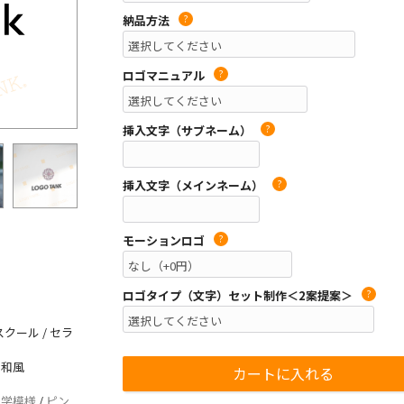
納品方法
?
ロゴマニュアル
?
挿入文字（サブネーム）
?
挿入文字（メインネーム）
?
モーションロゴ
?
ロゴタイプ（文字）セット制作＜2案提案＞
?
クール / セラ
 和風
何学模様
/
ピン