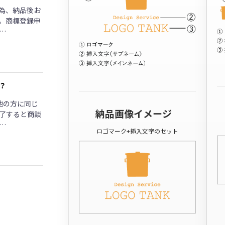
為、納品後お
。商標登録申
…
？
他の方に同じ
納品画像イメージ
了すると商談
…
ロゴマーク+挿入文字のセット