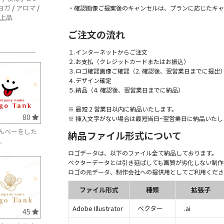
ヨガ
/
アロマ
/
・確認画像ご提案後のキャンセルは、プランに応じたキャ
上品
ご注文の流れ
１.インターネットからご注文
２.お支払（クレジットカードまたはお振込）
３.ロゴ確認画像ご確認（2. 確認後、翌営業日までに提出
４.デザイン確定
５.納品（4. 確認後、翌営業日までに納品）
※ 最短 2 営業日以内に納品いたします。
80
※ 挿入文字がない場合は最短当日~翌営業日に納品いたし
んべーをした
納品ファイル形式について
.
ロゴデータは、以下のファイル全て納品しております。
ベクターデータとは引き延ばしても画質が劣化しない制作
ロゴの元データ、制作会社への提供用としてご利用くださ
ファイル形式
種類
拡張子
Adobe Illustrator
ベクター
.ai
45