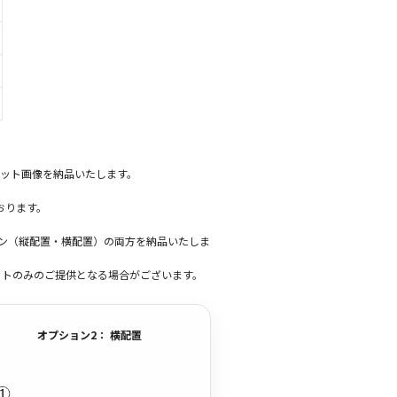
ット画像を納品いたします。
おります。
ーン（縦配置・横配置）の両方を納品いたしま
ットのみのご提供となる場合がございます。
オプション2： 横配置