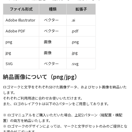
ファイル形式
種類
拡張子
Adobe Illustrator
ベクター
.ai
Adobe PDF
ベクター
.pdf
png
画像
.png
jpg
画像
.jpg
SVG
ベクター
.svg
納品画像について（png/jpg）
ロゴマークと文字をそれぞれ分けた画像データ、およびセット画像を納品いた
します。
それぞれご利用用途に合わせお使いいただけます。
また、ロゴのレイアウトは以下の2パターンをご用意しております。
※ ロゴマニュアルをご購入いただいた場合、上記2パターン（縦配置・横配
置）の両方を納品いたします。
※ ロゴマークのデザインによっては、マークと文字がセットのみのご提供とな
る場合がございます。