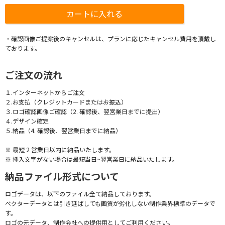
・確認画像ご提案後のキャンセルは、プランに応じたキャンセル費用を頂戴し
ております。
ご注文の流れ
１.インターネットからご注文
２.お支払（クレジットカードまたはお振込）
３.ロゴ確認画像ご確認（2. 確認後、翌営業日までに提出）
４.デザイン確定
５.納品（4. 確認後、翌営業日までに納品）
※ 最短 2 営業日以内に納品いたします。
※ 挿入文字がない場合は最短当日~翌営業日に納品いたします。
納品ファイル形式について
ロゴデータは、以下のファイル全て納品しております。
ベクターデータとは引き延ばしても画質が劣化しない制作業界標準のデータで
す。
ロゴの元データ、制作会社への提供用としてご利用ください。