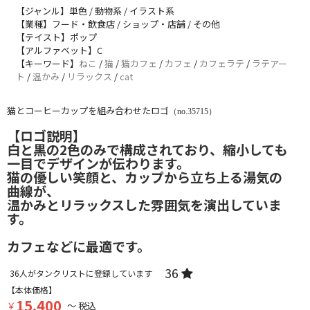
【ジャンル】単色 / 動物系 / イラスト系
【業種】フード・飲食店 / ショップ・店舗 / その他
【テイスト】ポップ
【アルファベット】C
【キーワード】
ねこ
/
猫
/
猫カフェ
/
カフェ
/
カフェラテ
/
ラテアー
ト
/
温かみ
/
リラックス
/
cat
猫とコーヒーカップを組み合わせたロゴ
（no.35715）
【ロゴ説明】
白と黒の2色のみで構成されており、縮小しても
一目でデザインが伝わります。
猫の優しい笑顔と、カップから立ち上る湯気の
曲線が、
温かみとリラックスした雰囲気を演出していま
す。
カフェなどに最適です。
36
36
人がタンクリストに登録しています
【本体価格】
15,400
￥
～ 税込