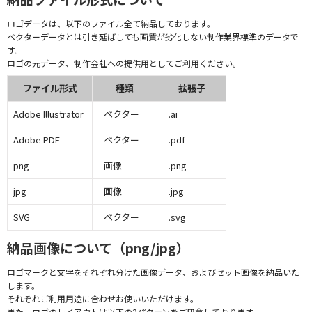
ロゴデータは、以下のファイル全て納品しております。
ベクターデータとは引き延ばしても画質が劣化しない制作業界標準のデータで
す。
ロゴの元データ、制作会社への提供用としてご利用ください。
ファイル形式
種類
拡張子
Adobe Illustrator
ベクター
.ai
Adobe PDF
ベクター
.pdf
png
画像
.png
jpg
画像
.jpg
SVG
ベクター
.svg
納品画像について（png/jpg）
ロゴマークと文字をそれぞれ分けた画像データ、およびセット画像を納品いた
します。
それぞれご利用用途に合わせお使いいただけます。
また、ロゴのレイアウトは以下の2パターンをご用意しております。