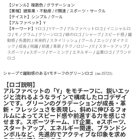
【ジャンル】複数色 / グラデーション
【業種】建築業・不動産 / IT関連 / スポーツ・サークル
【テイスト】シンプル / クール
【アルファベット】Y
【キーワード】
Yロゴ
/
Yマーク
/
アルファベットロゴ
/
イニシャルロ
ゴ
/
モノグラム
/
グリーンロゴ
/
緑のロゴ
/
シャープ
/
スピード感
/
躍
動感
/
先進的
/
未来的
/
スタイリッシュ
/
クール
/
エッジ
/
ダイナミ
ック
/
成長
/
飛躍
/
前進
/
革新
/
テクノロジー
/
IT
/
スタートアップ
/
スポーツ
/
eスポーツ
/
ゲーミング
/
エネルギー
/
企業ロゴ
/
ブランド
ロゴ
シャープで躍動感のあるYモチーフのグリーンロゴ
（no.35723）
【ロゴ説明】
アルファベットの「Y」をモチーフに、鋭いエッ
ジと流れるようなラインで構成したロゴデザイ
ンです。グリーンのグラデーションが成長・革
新・フレッシュさを表現し、斜めに伸びるフォ
ルムによってスピード感や前進する力を感じさ
せます。スポーツチーム、IT企業、eスポーツ、
スタートアップ、エネルギー関連、ブランドシ
ンボルなど、先進的でアクティブな印象を求め