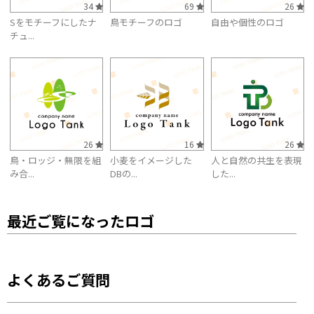
34
69
26
Sをモチーフにしたナ
鳥モチーフのロゴ
自由や個性のロゴ
チュ...
26
16
26
鳥・ロッジ・無限を組
小麦をイメージした
人と自然の共生を表現
み合...
DBの...
した...
最近ご覧になったロゴ
よくあるご質問