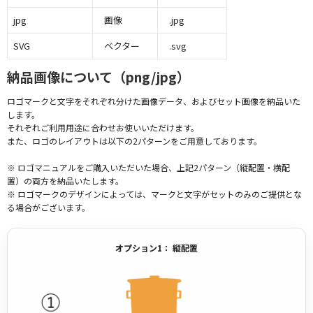
jpg
画像
.jpg
SVG
ベクター
.svg
納品画像について（png/jpg）
ロゴマークと文字をそれぞれ分けた画像データ、およびセット画像を納品いた
します。
それぞれご利用用途に合わせお使いいただけます。
また、ロゴのレイアウトは以下の2パターンをご用意しております。
※ ロゴマニュアルをご購入いただいた場合、上記2パターン（縦配置・横配
置）の両方を納品いたします。
※ ロゴマークのデザインによっては、マークと文字がセットのみのご提供とな
る場合がございます。
オプション1： 縦配置