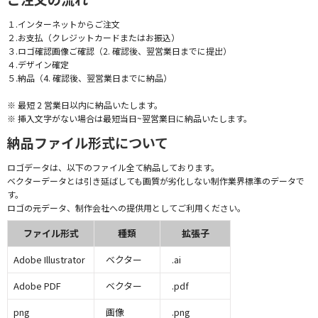
１.インターネットからご注文
２.お支払（クレジットカードまたはお振込）
３.ロゴ確認画像ご確認（2. 確認後、翌営業日までに提出）
４.デザイン確定
５.納品（4. 確認後、翌営業日までに納品）
※ 最短 2 営業日以内に納品いたします。
※ 挿入文字がない場合は最短当日~翌営業日に納品いたします。
納品ファイル形式について
ロゴデータは、以下のファイル全て納品しております。
ベクターデータとは引き延ばしても画質が劣化しない制作業界標準のデータで
す。
ロゴの元データ、制作会社への提供用としてご利用ください。
ファイル形式
種類
拡張子
Adobe Illustrator
ベクター
.ai
Adobe PDF
ベクター
.pdf
png
画像
.png