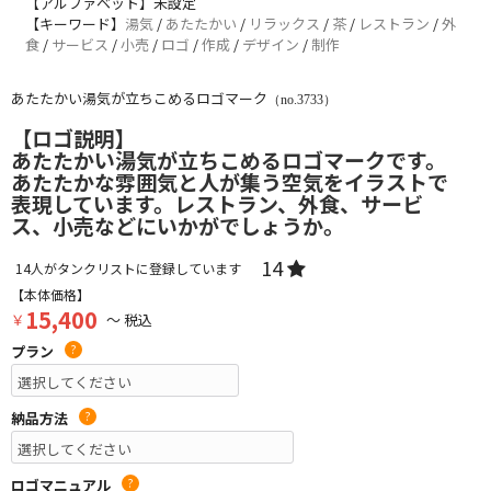
【アルファベット】未設定
【キーワード】
湯気
/
あたたかい
/
リラックス
/
茶
/
レストラン
/
外
食
/
サービス
/
小売
/
ロゴ
/
作成
/
デザイン
/
制作
あたたかい湯気が立ちこめるロゴマーク
（no.3733）
【ロゴ説明】
あたたかい湯気が立ちこめるロゴマークです。
あたたかな雰囲気と人が集う空気をイラストで
表現しています。レストラン、外食、サービ
ス、小売などにいかがでしょうか。
14
14
人がタンクリストに登録しています
【本体価格】
15,400
￥
～ 税込
プラン
?
納品方法
?
ロゴマニュアル
?