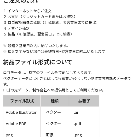
１.インターネットからご注文
２.お支払（クレジットカードまたはお振込）
３.ロゴ確認画像ご確認（2. 確認後、翌営業日までに提出）
４.デザイン確定
５.納品（4. 確認後、翌営業日までに納品）
※ 最短 2 営業日以内に納品いたします。
※ 挿入文字がない場合は最短当日~翌営業日に納品いたします。
納品ファイル形式について
ロゴデータは、以下のファイル全て納品しております。
ベクターデータとは引き延ばしても画質が劣化しない制作業界標準のデータで
す。
ロゴの元データ、制作会社への提供用としてご利用ください。
ファイル形式
種類
拡張子
Adobe Illustrator
ベクター
.ai
Adobe PDF
ベクター
.pdf
png
画像
.png