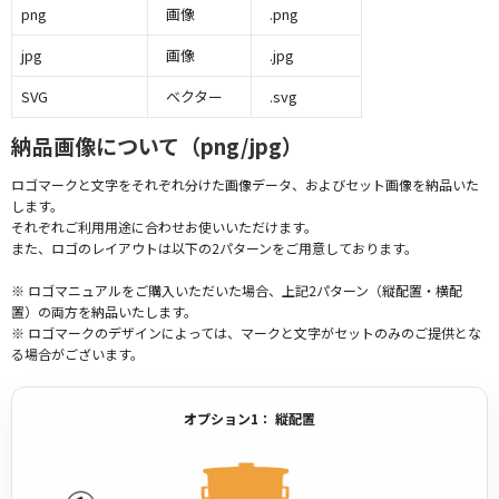
png
画像
.png
jpg
画像
.jpg
SVG
ベクター
.svg
納品画像について（png/jpg）
ロゴマークと文字をそれぞれ分けた画像データ、およびセット画像を納品いた
します。
それぞれご利用用途に合わせお使いいただけます。
また、ロゴのレイアウトは以下の2パターンをご用意しております。
※ ロゴマニュアルをご購入いただいた場合、上記2パターン（縦配置・横配
置）の両方を納品いたします。
※ ロゴマークのデザインによっては、マークと文字がセットのみのご提供とな
る場合がございます。
オプション1： 縦配置