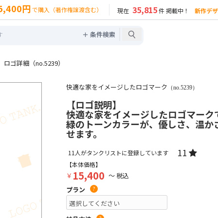
5,400円
35,815
で購入（著作権譲渡含む）
現在
件 掲載中！
新作デザ
＋ 条件検索
ゴ詳細（no.5239）
快適な家をイメージしたロゴマーク
（no.5239）
【ロゴ説明】
快適な家をイメージしたロゴマーク
緑のトーンカラーが、優しさ、温か
せます。
11
11
人がタンクリストに登録しています
【本体価格】
15,400
￥
～ 税込
プラン
?