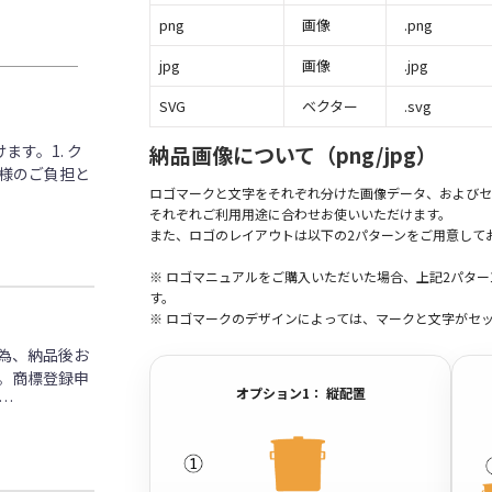
png
画像
.png
jpg
画像
.jpg
SVG
ベクター
.svg
す。1. ク
納品画像について（png/jpg）
客様のご負担と
ロゴマークと文字をそれぞれ分けた画像データ、およびセ
それぞれご利用用途に合わせお使いいただけます。
また、ロゴのレイアウトは以下の2パターンをご用意して
※ ロゴマニュアルをご購入いただいた場合、上記2パタ
す。
※ ロゴマークのデザインによっては、マークと文字がセ
為、納品後お
。商標登録申
オプション1： 縦配置
…