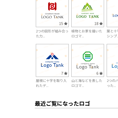
15
18
2つの図形が組み合っ
植物とお家を描いた
葉と十
た力...
ロゴマ...
シンプ..
7
6
屋根に十字を取り入
山と海などを表した
2つの
れたデ...
ロゴマ...
った...
最近ご覧になったロゴ