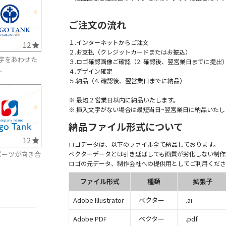
ご注文の流れ
１.インターネットからご注文
12
２.お支払（クレジットカードまたはお振込）
字をあわせた
３.ロゴ確認画像ご確認（2. 確認後、翌営業日までに提出
.
４.デザイン確定
５.納品（4. 確認後、翌営業日までに納品）
※ 最短 2 営業日以内に納品いたします。
※ 挿入文字がない場合は最短当日~翌営業日に納品いたし
納品ファイル形式について
12
ロゴデータは、以下のファイル全て納品しております。
ベクターデータとは引き延ばしても画質が劣化しない制作
パーツが向き合
ロゴの元データ、制作会社への提供用としてご利用くださ
ファイル形式
種類
拡張子
Adobe Illustrator
ベクター
.ai
Adobe PDF
ベクター
.pdf