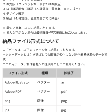
２.お支払（クレジットカードまたはお振込）
３.ロゴ確認画像ご確認（2. 確認後、翌営業日までに提出）
４.デザイン確定
５.納品（4. 確認後、翌営業日までに納品）
※ 最短 2 営業日以内に納品いたします。
※ 挿入文字がない場合は最短当日~翌営業日に納品いたします。
納品ファイル形式について
ロゴデータは、以下のファイル全て納品しております。
ベクターデータとは引き延ばしても画質が劣化しない制作業界標準のデータで
す。
ロゴの元データ、制作会社への提供用としてご利用ください。
ファイル形式
種類
拡張子
Adobe Illustrator
ベクター
.ai
Adobe PDF
ベクター
.pdf
png
画像
.png
jpg
画像
.jpg