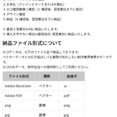
２.お支払（クレジットカードまたはお振込）
３.ロゴ確認画像ご確認（2. 確認後、翌営業日までに提出）
４.デザイン確定
５.納品（4. 確認後、翌営業日までに納品）
※ 最短 2 営業日以内に納品いたします。
※ 挿入文字がない場合は最短当日~翌営業日に納品いたします。
納品ファイル形式について
ロゴデータは、以下のファイル全て納品しております。
ベクターデータとは引き延ばしても画質が劣化しない制作業界標準のデータで
す。
ロゴの元データ、制作会社への提供用としてご利用ください。
ファイル形式
種類
拡張子
Adobe Illustrator
ベクター
.ai
Adobe PDF
ベクター
.pdf
png
画像
.png
jpg
画像
.jpg