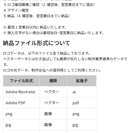
３.ロゴ確認画像ご確認（2. 確認後、翌営業日までに提出）
４.デザイン確定
５.納品（4. 確認後、翌営業日までに納品）
※ 最短 2 営業日以内に納品いたします。
※ 挿入文字がない場合は最短当日~翌営業日に納品いたします。
納品ファイル形式について
ロゴデータは、以下のファイル全て納品しております。
ベクターデータとは引き延ばしても画質が劣化しない制作業界標準のデータで
す。
ロゴの元データ、制作会社への提供用としてご利用ください。
ファイル形式
種類
拡張子
Adobe Illustrator
ベクター
.ai
Adobe PDF
ベクター
.pdf
png
画像
.png
jpg
画像
.jpg