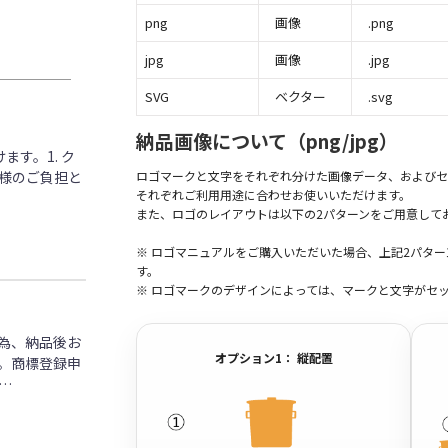
png
画像
.png
jpg
画像
.jpg
SVG
ベクター
.svg
納品画像について（png/jpg）
す。1. ク
客様のご負担と
ロゴマークと文字をそれぞれ分けた画像データ、およびセ
それぞれご利用用途に合わせお使いいただけます。
また、ロゴのレイアウトは以下の2パターンをご用意して
※ ロゴマニュアルをご購入いただいた場合、上記2パタ
す。
※ ロゴマークのデザインによっては、マークと文字がセ
為、納品後お
オプション1： 縦配置
。商標登録申
…