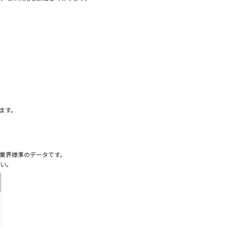
）
ます。
業界標準のデータです。
い。