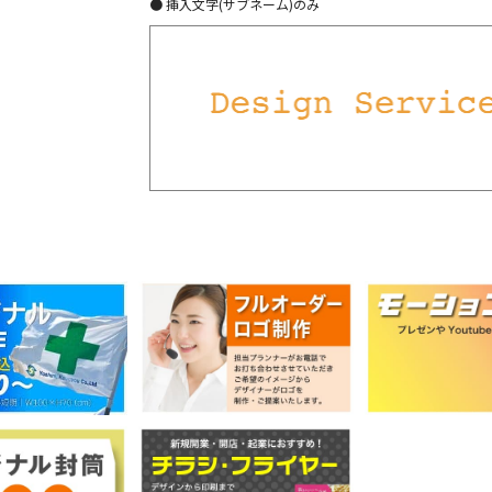
● 挿入文字(サブネーム)のみ