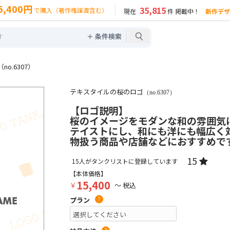
5,400円
35,815
で購入（著作権譲渡含む）
現在
件 掲載中！
新作デザ
＋ 条件検索
o.6307）
テキスタイルの桜のロゴ
（no.6307）
【ロゴ説明】
桜のイメージをモダンな和の雰囲気
テイストにし、和にも洋にも幅広く
物扱う商品や店舗などにおすすめで
15
15
人がタンクリストに登録しています
【本体価格】
15,400
￥
～ 税込
プラン
?