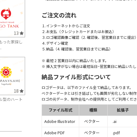
ご注文の流れ
１.インターネットからご注文
２.お支払（クレジットカードまたはお振込）
13
３.ロゴ確認画像ご確認（2. 確認後、翌営業日までに提出
もった家探し
４.デザイン確定
.
５.納品（4. 確認後、翌営業日までに納品）
※ 最短 2 営業日以内に納品いたします。
※ 挿入文字がない場合は最短当日~翌営業日に納品いたし
納品ファイル形式について
ロゴデータは、以下のファイル全て納品しております。
18
ベクターデータとは引き延ばしても画質が劣化しない制作
ロゴの元データ、制作会社への提供用としてご利用くださ
ル型のハート
ファイル形式
種類
拡張子
Adobe Illustrator
ベクター
.ai
Adobe PDF
ベクター
.pdf