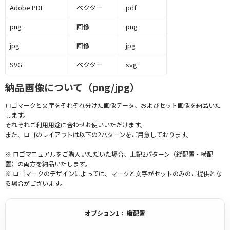
Adobe PDF
ベクター
.pdf
png
画像
.png
jpg
画像
.jpg
SVG
ベクター
.svg
納品画像について（png/jpg）
ロゴマークと文字をそれぞれ分けた画像データ、およびセット画像を納品いた
します。
それぞれご利用用途に合わせお使いいただけます。
また、ロゴのレイアウトは以下の2パターンをご用意しております。
※ ロゴマニュアルをご購入いただいた場合、上記2パターン（縦配置・横配
置）の両方を納品いたします。
※ ロゴマークのデザインによっては、マークと文字がセットのみのご提供とな
る場合がございます。
オプション1： 縦配置