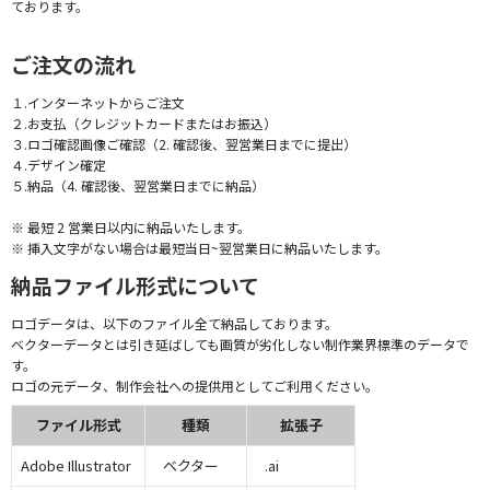
ております。
ご注文の流れ
１.インターネットからご注文
２.お支払（クレジットカードまたはお振込）
３.ロゴ確認画像ご確認（2. 確認後、翌営業日までに提出）
４.デザイン確定
５.納品（4. 確認後、翌営業日までに納品）
※ 最短 2 営業日以内に納品いたします。
※ 挿入文字がない場合は最短当日~翌営業日に納品いたします。
納品ファイル形式について
ロゴデータは、以下のファイル全て納品しております。
ベクターデータとは引き延ばしても画質が劣化しない制作業界標準のデータで
す。
ロゴの元データ、制作会社への提供用としてご利用ください。
ファイル形式
種類
拡張子
Adobe Illustrator
ベクター
.ai