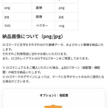
png
画像
.png
jpg
画像
.jpg
SVG
ベクター
.svg
納品画像について（png/jpg）
ロゴマークと文字をそれぞれ分けた画像データ、およびセット画像を納品いた
します。
それぞれご利用用途に合わせお使いいただけます。
また、ロゴのレイアウトは以下の2パターンをご用意しております。
※ ロゴマニュアルをご購入いただいた場合、上記2パターン（縦配置・横配
置）の両方を納品いたします。
※ ロゴマークのデザインによっては、マークと文字がセットのみのご提供とな
る場合がございます。
オプション1： 縦配置