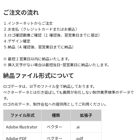
ご注文の流れ
１.インターネットからご注文
２.お支払（クレジットカードまたはお振込）
３.ロゴ確認画像ご確認（2. 確認後、翌営業日までに提出）
４.デザイン確定
５.納品（4. 確認後、翌営業日までに納品）
※ 最短 2 営業日以内に納品いたします。
※ 挿入文字がない場合は最短当日~翌営業日に納品いたします。
納品ファイル形式について
ロゴデータは、以下のファイル全て納品しております。
ベクターデータとは引き延ばしても画質が劣化しない制作業界標準のデータで
す。
ロゴの元データ、制作会社への提供用としてご利用ください。
ファイル形式
種類
拡張子
Adobe Illustrator
ベクター
.ai
Adobe PDF
ベクター
.pdf