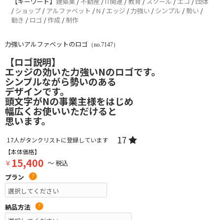
【キーワード】
建築業
/
不動産
/
IT関連
/
教育
/
スクール
/
エコ
/
団体
/
ショップ
/
アルファベット
/
N
/
エッジ
/
力強い
/
シンプル
/
勢い
/
動き
/
ロゴ
/
作成
/
制作
力強いアルファベットのロゴ
（no.7147）
【ロゴ説明】
エッジの効いた力強いNのロゴです。
シンプルながら勢いのある
デザインです。
頭文字がNの事業主様をはじめ
幅広くお使いいただけると
思います。
17
17
人がタンクリストに登録しています
【本体価格】
15,400
￥
～ 税込
プラン
?
納品方法
?