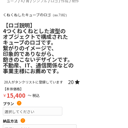
ューブ
/
4
/
青
/
シンプル
/
ロゴ
/
作成
/
制作
くねくねしたキューブのロゴ
（no.7182）
【ロゴ説明】
4つくねくねとした波型の
オブジェクトで構成された
キューブのロゴです。
繋がりのイメージで、
印象的でありながら、
飽きのこないデザインです。
不動産、IT、通信関係などの
事業主様にお薦めです。
20
20
人がタンクリストに登録しています
【本体価格】
15,400
￥
～ 税込
プラン
?
納品方法
?