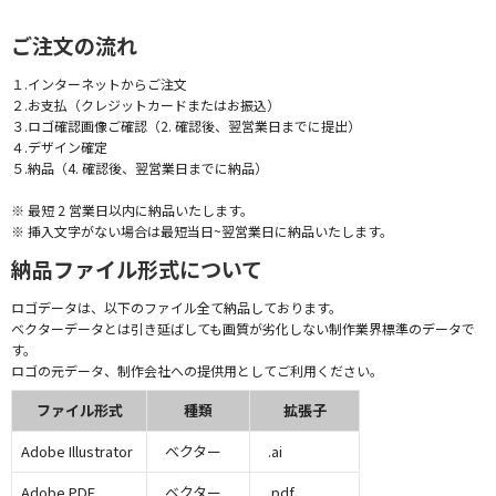
ご注文の流れ
１.インターネットからご注文
２.お支払（クレジットカードまたはお振込）
３.ロゴ確認画像ご確認（2. 確認後、翌営業日までに提出）
４.デザイン確定
５.納品（4. 確認後、翌営業日までに納品）
※ 最短 2 営業日以内に納品いたします。
※ 挿入文字がない場合は最短当日~翌営業日に納品いたします。
納品ファイル形式について
ロゴデータは、以下のファイル全て納品しております。
ベクターデータとは引き延ばしても画質が劣化しない制作業界標準のデータで
す。
ロゴの元データ、制作会社への提供用としてご利用ください。
ファイル形式
種類
拡張子
Adobe Illustrator
ベクター
.ai
Adobe PDF
ベクター
.pdf