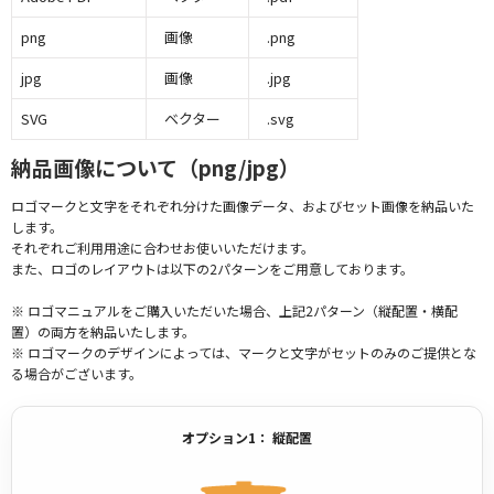
png
画像
.png
jpg
画像
.jpg
SVG
ベクター
.svg
納品画像について（png/jpg）
ロゴマークと文字をそれぞれ分けた画像データ、およびセット画像を納品いた
します。
それぞれご利用用途に合わせお使いいただけます。
また、ロゴのレイアウトは以下の2パターンをご用意しております。
※ ロゴマニュアルをご購入いただいた場合、上記2パターン（縦配置・横配
置）の両方を納品いたします。
※ ロゴマークのデザインによっては、マークと文字がセットのみのご提供とな
る場合がございます。
オプション1： 縦配置