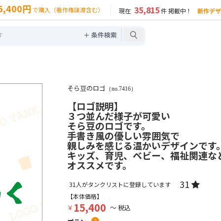
5,400円
35,815
で購入（著作権譲渡含む）
現在
件 掲載中！
新作デザ
＋ 条件検索
）
そら豆のロゴ
（no.7416）
【ロゴ説明】
３つ並んだ様子が可愛い
そら豆のロゴです。
手書き風の優しい雰囲気で
親しみを感じる温かいデザインです
キッズ、育児、ベビー、福祉関連な
オススメです。
31
31
人がタンクリストに登録しています
【本体価格】
15,400
￥
～ 税込
?