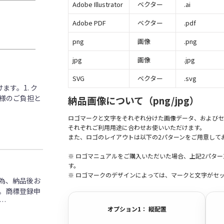
Adobe Illustrator
ベクター
.ai
Adobe PDF
ベクター
.pdf
png
画像
.png
jpg
画像
.jpg
SVG
ベクター
.svg
す。1. ク
客様のご負担と
納品画像について（png/jpg）
ロゴマークと文字をそれぞれ分けた画像データ、およびセ
それぞれご利用用途に合わせお使いいただけます。
また、ロゴのレイアウトは以下の2パターンをご用意して
※ ロゴマニュアルをご購入いただいた場合、上記2パタ
す。
※ ロゴマークのデザインによっては、マークと文字がセ
為、納品後お
。商標登録申
…
オプション1： 縦配置