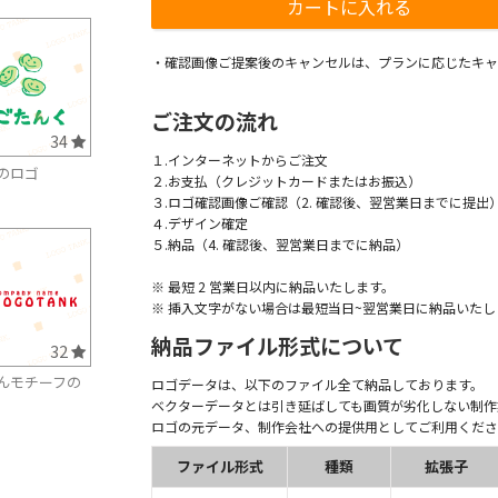
・確認画像ご提案後のキャンセルは、プランに応じたキャ
ご注文の流れ
34
１.インターネットからご注文
のロゴ
２.お支払（クレジットカードまたはお振込）
３.ロゴ確認画像ご確認（2. 確認後、翌営業日までに提出
４.デザイン確定
５.納品（4. 確認後、翌営業日までに納品）
※ 最短 2 営業日以内に納品いたします。
※ 挿入文字がない場合は最短当日~翌営業日に納品いたし
納品ファイル形式について
32
んモチーフの
ロゴデータは、以下のファイル全て納品しております。
ベクターデータとは引き延ばしても画質が劣化しない制作
ロゴの元データ、制作会社への提供用としてご利用くださ
ファイル形式
種類
拡張子