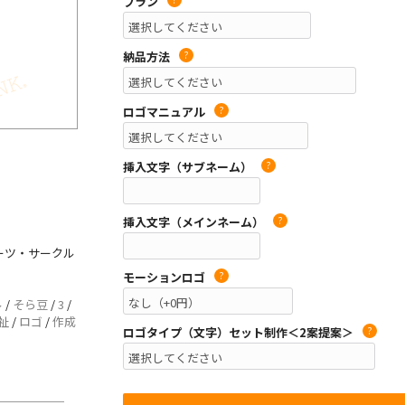
プラン
納品方法
?
ロゴマニュアル
?
挿入文字（サブネーム）
?
挿入文字（メインネーム）
?
ポーツ・サークル
モーションロゴ
?
ル
/
そら豆
/
3
/
祉
/
ロゴ
/
作成
ロゴタイプ（文字）セット制作＜2案提案＞
?