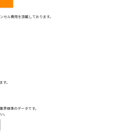
ンセル費用を頂戴しております。
）
ます。
業界標準のデータです。
い。