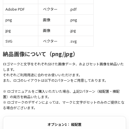
Adobe PDF
ベクター
.pdf
png
画像
.png
jpg
画像
.jpg
SVG
ベクター
.svg
納品画像について（png/jpg）
ロゴマークと文字をそれぞれ分けた画像データ、およびセット画像を納品いた
します。
それぞれご利用用途に合わせお使いいただけます。
また、ロゴのレイアウトは以下の2パターンをご用意しております。
※ ロゴマニュアルをご購入いただいた場合、上記2パターン（縦配置・横配
置）の両方を納品いたします。
※ ロゴマークのデザインによっては、マークと文字がセットのみのご提供とな
る場合がございます。
オプション1： 縦配置