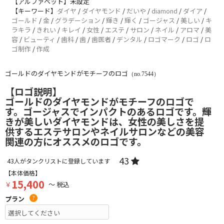
【アルファベット】未設定
【キーワード】
ダイヤ
/
ダイヤモンド
/
だいや
/
diamond
/
ダイア
/
ゴールド
/
金
/
グラデーション
/
輝き
/
輝く
/
ゴージャス
/
美しい
/
キ
ラキラ
/
きれい
/
キレイ
/
女性
/
エステ
/
サロン
/
ネイル
/
アロマ
/
美
容
/
ビューティ
/
歯科
/
歯
/
歯医者
/
デンタル
/
ロゴマーク
/
ロゴ
/
ロ
ゴ制作
/
作成
ゴールドのダイヤモンドがモチーフのロゴ
（no.7544）
【ロゴ説明】
ゴールドのダイヤモンドがモチーフのロゴで
す。ゴージャスでインパクトのあるロゴです。輝
きが美しいダイヤモンドは、女性の美しさを提
供するエステサロンやネイルサロンなどの美容
関連の方にオススメのロゴです。
43
43
人がタンクリストに登録しています
【本体価格】
15,400
￥
～ 税込
プラン
?