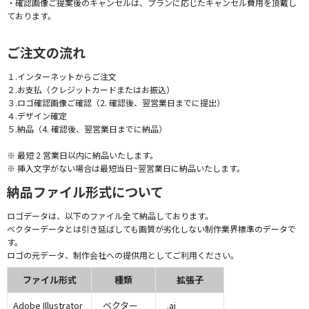
・確認画像ご提案後のキャンセルは、プランに応じたキャンセル費用を頂戴し
ております。
ご注文の流れ
１.インターネットからご注文
２.お支払（クレジットカードまたはお振込）
３.ロゴ確認画像ご確認（2. 確認後、翌営業日までに提出）
４.デザイン確定
５.納品（4. 確認後、翌営業日までに納品）
※ 最短 2 営業日以内に納品いたします。
※ 挿入文字がない場合は最短当日~翌営業日に納品いたします。
納品ファイル形式について
ロゴデータは、以下のファイル全て納品しております。
ベクターデータとは引き延ばしても画質が劣化しない制作業界標準のデータで
す。
ロゴの元データ、制作会社への提供用としてご利用ください。
ファイル形式
種類
拡張子
Adobe Illustrator
ベクター
.ai