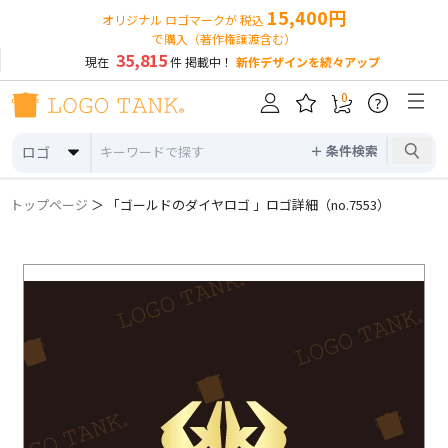
15,400円
オリジナル ロゴマークが 税込
で購入（著作権譲渡含む）
35,815
現在
件 掲載中！
新作デザインを続々アップ
0
?
＋ 条件検索
ロゴ
トップページ
＞ 「ゴールドのダイヤロゴ 」ロゴ詳細（no.7553）