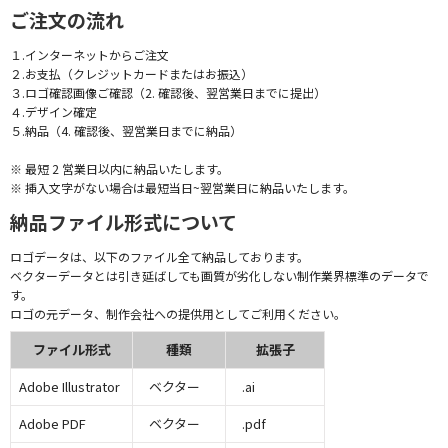
ご注文の流れ
１.インターネットからご注文
２.お支払（クレジットカードまたはお振込）
３.ロゴ確認画像ご確認（2. 確認後、翌営業日までに提出）
４.デザイン確定
５.納品（4. 確認後、翌営業日までに納品）
※ 最短 2 営業日以内に納品いたします。
※ 挿入文字がない場合は最短当日~翌営業日に納品いたします。
納品ファイル形式について
ロゴデータは、以下のファイル全て納品しております。
ベクターデータとは引き延ばしても画質が劣化しない制作業界標準のデータで
す。
ロゴの元データ、制作会社への提供用としてご利用ください。
ファイル形式
種類
拡張子
Adobe Illustrator
ベクター
.ai
Adobe PDF
ベクター
.pdf