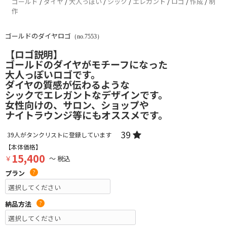
ゴールド
/
ダイヤ
/
大人っぽい
/
シック
/
エレガント
/
ロゴ
/
作成
/
制
作
ゴールドのダイヤロゴ
（no.7553）
【ロゴ説明】
ゴールドのダイヤがモチーフになった
大人っぽいロゴです。
ダイヤの質感が伝わるような
シックでエレガントなデザインです。
女性向けの、サロン、ショップや
ナイトラウンジ等にもオススメです。
39
39
人がタンクリストに登録しています
【本体価格】
15,400
￥
～ 税込
プラン
?
納品方法
?