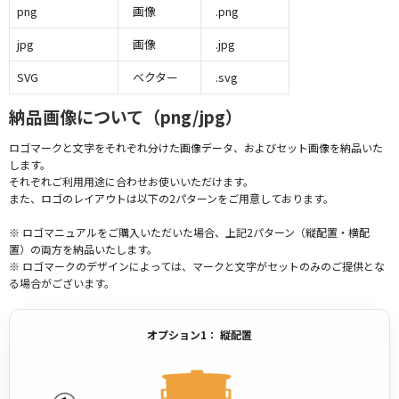
png
画像
.png
jpg
画像
.jpg
SVG
ベクター
.svg
納品画像について（png/jpg）
ロゴマークと文字をそれぞれ分けた画像データ、およびセット画像を納品いた
します。
それぞれご利用用途に合わせお使いいただけます。
また、ロゴのレイアウトは以下の2パターンをご用意しております。
※ ロゴマニュアルをご購入いただいた場合、上記2パターン（縦配置・横配
置）の両方を納品いたします。
※ ロゴマークのデザインによっては、マークと文字がセットのみのご提供とな
る場合がございます。
オプション1： 縦配置