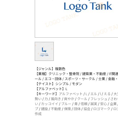
【ジャンル】複数色
【業種】クリニック・整骨院 / 建築業・不動産 / IT関連
ール / エコ・団体 / スポーツ・サークル / 士業 / 金融
【テイスト】シンプル / モダン
【アルファベット】L
【キーワード】
アルファベット
/
L
/
エル
/
l
/
える
/
大
勢い
/
力
/
風向き
/
爽やか
/
クール
/
フレッシュ
/
さわ
い
/
カッコイイ
/
ブルー
/
青
/
信頼
/
誠実
/
安心
/
企業
プ
/
建設
/
不動産
/
保険
/
団体
/
協会
/
ロゴマーク
/
ロ
作成