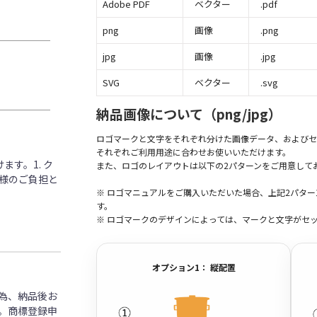
Adobe PDF
ベクター
.pdf
png
画像
.png
jpg
画像
.jpg
SVG
ベクター
.svg
納品画像について（png/jpg）
ロゴマークと文字をそれぞれ分けた画像データ、およびセ
それぞれご利用用途に合わせお使いいただけます。
す。1. ク
また、ロゴのレイアウトは以下の2パターンをご用意して
客様のご負担と
※ ロゴマニュアルをご購入いただいた場合、上記2パタ
す。
※ ロゴマークのデザインによっては、マークと文字がセ
オプション1： 縦配置
為、納品後お
。商標登録申