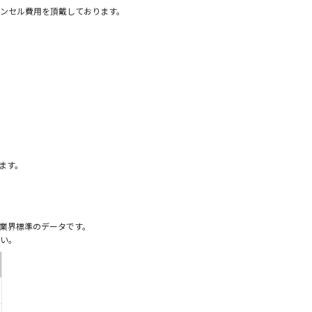
ンセル費用を頂戴しております。
）
ます。
業界標準のデータです。
い。