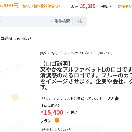
5,400円
35,815
で購入（著作権譲渡含む）
現在
件 掲載中！
新作デザ
＋ 条件検索
詳細（no.7557）
爽やかなアルファベットLのロゴ
（no.7557）
【ロゴ説明】
爽やかなアルファベットLのロゴで
清潔感のあるロゴです。ブルーのカ
をイメージさせます。企業や会社、
す。
22
22
人がタンクリストに登録しています
【本体価格】
15,400
￥
～ 税込
プラン
?