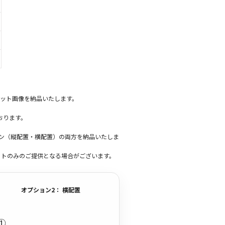
ット画像を納品いたします。
おります。
ーン（縦配置・横配置）の両方を納品いたしま
ットのみのご提供となる場合がございます。
オプション2： 横配置