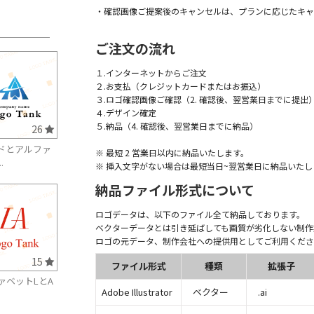
・確認画像ご提案後のキャンセルは、プランに応じたキャ
ご注文の流れ
１.インターネットからご注文
２.お支払（クレジットカードまたはお振込）
３.ロゴ確認画像ご確認（2. 確認後、翌営業日までに提出
４.デザイン確定
５.納品（4. 確認後、翌営業日までに納品）
26
ドとアルファ
※ 最短 2 営業日以内に納品いたします。
.
※ 挿入文字がない場合は最短当日~翌営業日に納品いたし
納品ファイル形式について
ロゴデータは、以下のファイル全て納品しております。
ベクターデータとは引き延ばしても画質が劣化しない制作
ロゴの元データ、制作会社への提供用としてご利用くださ
15
ファイル形式
種類
拡張子
ァベットLとA
Adobe Illustrator
ベクター
.ai