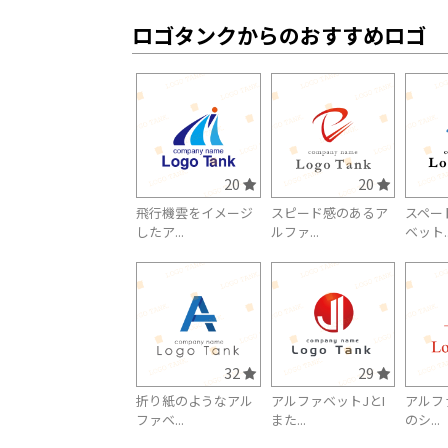
ロゴタンクからのおすすめロゴ
20
20
飛行機雲をイメージ
スピード感のあるア
スペー
したア...
ルファ...
ベット..
32
29
折り紙のようなアル
アルファベットJとI
アルフ
ファベ...
また...
のシ...