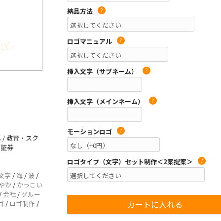
納品方法
?
ロゴマニュアル
?
挿入文字（サブネーム）
?
挿入文字（メインネーム）
?
モーションロゴ
?
 / 教育・スク
・証券
ロゴタイプ（文字）セット制作＜2案提案＞
?
文字
/
海
/
波
/
やか
/
かっこい
/
会社
/
グルー
ゴ
/
ロゴ制作
/