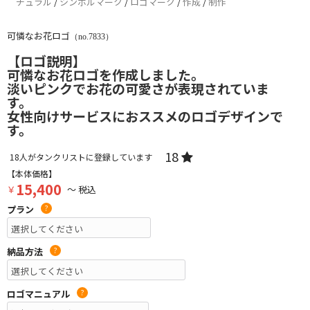
チュラル
/
シンボルマーク
/
ロゴマーク
/
作成
/
制作
可憐なお花ロゴ
（no.7833）
【ロゴ説明】
可憐なお花ロゴを作成しました。
淡いピンクでお花の可愛さが表現されていま
す。
女性向けサービスにおススメのロゴデザインで
す。
18
18
人がタンクリストに登録しています
【本体価格】
15,400
￥
～ 税込
プラン
?
納品方法
?
ロゴマニュアル
?