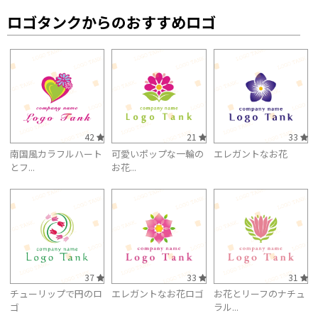
ロゴタンクからのおすすめロゴ
42
21
33
南国風カラフルハート
可愛いポップな一輪の
エレガントなお花
とフ...
お花...
37
33
31
チューリップで円のロ
エレガントなお花ロゴ
お花とリーフのナチュ
ゴ
ラル...