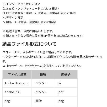
１.インターネットからご注文
２.お支払（クレジットカードまたはお振込）
３.ロゴ確認画像ご確認（2. 確認後、翌営業日までに提出）
４.デザイン確定
５.納品（4. 確認後、翌営業日までに納品）
※ 最短 2 営業日以内に納品いたします。
※ 挿入文字がない場合は最短当日~翌営業日に納品いたします。
納品ファイル形式について
ロゴデータは、以下のファイル全て納品しております。
ベクターデータとは引き延ばしても画質が劣化しない制作業界標準のデータで
す。
ロゴの元データ、制作会社への提供用としてご利用ください。
ファイル形式
種類
拡張子
Adobe Illustrator
ベクター
.ai
Adobe PDF
ベクター
.pdf
png
画像
.png