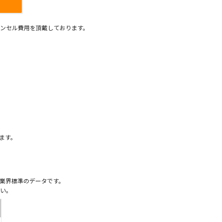
ンセル費用を頂戴しております。
）
ます。
業界標準のデータです。
い。