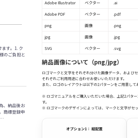
Adobe Illustrator
ベクター
.ai
Adobe PDF
ベクター
.pdf
png
画像
.png
jpg
画像
.jpg
す。1. ク
SVG
ベクター
.svg
客様のご負担と
納品画像について（png/jpg）
ロゴマークと文字をそれぞれ分けた画像データ、およびセ
それぞれご利用用途に合わせお使いいただけます。
また、ロゴのレイアウトは以下の2パターンをご用意して
※ ロゴマニュアルをご購入いただいた場合、上記2パタ
す。
為、納品後お
※ ロゴマークのデザインによっては、マークと文字がセ
。商標登録申
…
オプション1： 縦配置