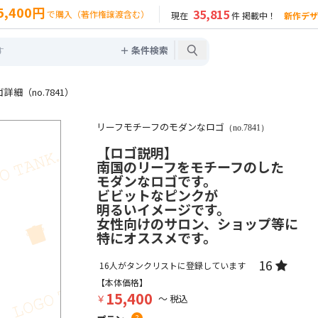
5,400円
35,815
で購入（著作権譲渡含む）
現在
件 掲載中！
新作デザ
＋ 条件検索
細（no.7841）
リーフモチーフのモダンなロゴ
（no.7841）
【ロゴ説明】
南国のリーフをモチーフのした
モダンなロゴです。
ビビットなピンクが
明るいイメージです。
女性向けのサロン、ショップ等に
特にオススメです。
16
16
人がタンクリストに登録しています
【本体価格】
15,400
￥
～ 税込
?