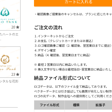
・確認画像ご提案後のキャンセルは、プランに応じたキャ
ご注文の流れ
20
たハートのエ
１.インターネットからご注文
.
２.お支払（クレジットカードまたはお振込）
３.ロゴ確認画像ご確認（2. 確認後、翌営業日までに提出
４.デザイン確定
５.納品（4. 確認後、翌営業日までに納品）
※ 最短 2 営業日以内に納品いたします。
※ 挿入文字がない場合は最短当日~翌営業日に納品いたし
23
納品ファイル形式について
ンタルな花形
ロゴデータは、以下のファイル全て納品しております。
ベクターデータとは引き延ばしても画質が劣化しない制作
ロゴの元データ、制作会社への提供用としてご利用くださ
ファイル形式
種類
拡張子