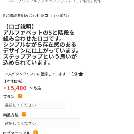
ブルー
/
シンプル
/
ステップアップ
/
ロゴ
/
作成
/
制作
Sと階段を組み合わせたロゴ
（no.8254）
【ロゴ説明】
アルファベットのSと階段を
組み合わせたロゴです。
シンプルながら存在感のある
デザインに仕上がっています。
ステップアップという思いが
込められています。
19
19
人がタンクリストに登録しています
【本体価格】
15,400
￥
～ 税込
プラン
?
納品方法
?
ロゴマニュアル
?