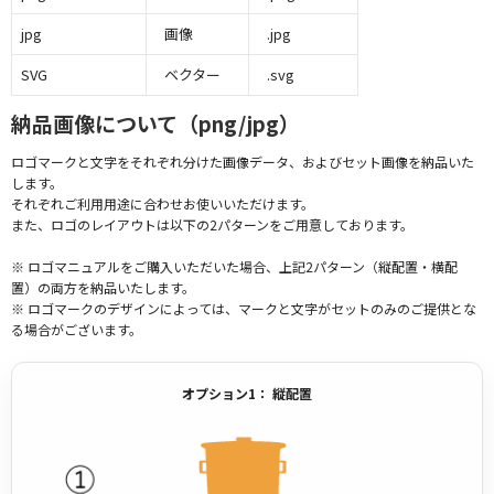
jpg
画像
.jpg
SVG
ベクター
.svg
納品画像について（png/jpg）
ロゴマークと文字をそれぞれ分けた画像データ、およびセット画像を納品いた
します。
それぞれご利用用途に合わせお使いいただけます。
また、ロゴのレイアウトは以下の2パターンをご用意しております。
※ ロゴマニュアルをご購入いただいた場合、上記2パターン（縦配置・横配
置）の両方を納品いたします。
※ ロゴマークのデザインによっては、マークと文字がセットのみのご提供とな
る場合がございます。
オプション1： 縦配置