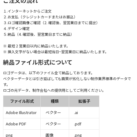
ご注文の流れ
１.インターネットからご注文
２.お支払（クレジットカードまたはお振込）
３.ロゴ確認画像ご確認（2. 確認後、翌営業日までに提出）
４.デザイン確定
５.納品（4. 確認後、翌営業日までに納品）
※ 最短 2 営業日以内に納品いたします。
※ 挿入文字がない場合は最短当日~翌営業日に納品いたします。
納品ファイル形式について
ロゴデータは、以下のファイル全て納品しております。
ベクターデータとは引き延ばしても画質が劣化しない制作業界標準のデータで
す。
ロゴの元データ、制作会社への提供用としてご利用ください。
ファイル形式
種類
拡張子
Adobe Illustrator
ベクター
.ai
Adobe PDF
ベクター
.pdf
png
画像
.png