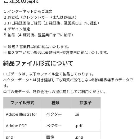
ご注文の流れ
１.インターネットからご注文
２.お支払（クレジットカードまたはお振込）
３.ロゴ確認画像ご確認（2. 確認後、翌営業日までに提出）
４.デザイン確定
５.納品（4. 確認後、翌営業日までに納品）
※ 最短 2 営業日以内に納品いたします。
※ 挿入文字がない場合は最短当日~翌営業日に納品いたします。
納品ファイル形式について
ロゴデータは、以下のファイル全て納品しております。
ベクターデータとは引き延ばしても画質が劣化しない制作業界標準のデータで
す。
ロゴの元データ、制作会社への提供用としてご利用ください。
ファイル形式
種類
拡張子
Adobe Illustrator
ベクター
.ai
Adobe PDF
ベクター
.pdf
png
画像
.png