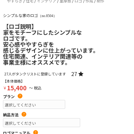
やすらぎ
/
住宅
/
インテリア
/
重厚感
/
ロゴ
/
作成
/
制作
シンプルな家のロゴ
（no.8504）
【ロゴ説明】
家をモチーフにしたシンプルな
ロゴです。
安心感ややすらぎを
感じるデザインに仕上がっています。
住宅関連、インテリア関連等の
事業主様にオススメです。
27
27
人がタンクリストに登録しています
【本体価格】
15,400
￥
～ 税込
プラン
?
納品方法
?
ロゴマニュアル
?