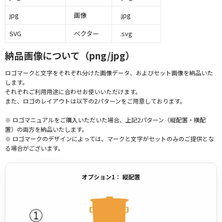
jpg
画像
.jpg
SVG
ベクター
.svg
納品画像について（png/jpg）
ロゴマークと文字をそれぞれ分けた画像データ、およびセット画像を納品いた
します。
それぞれご利用用途に合わせお使いいただけます。
また、ロゴのレイアウトは以下の2パターンをご用意しております。
※ ロゴマニュアルをご購入いただいた場合、上記2パターン（縦配置・横配
置）の両方を納品いたします。
※ ロゴマークのデザインによっては、マークと文字がセットのみのご提供とな
る場合がございます。
オプション1： 縦配置