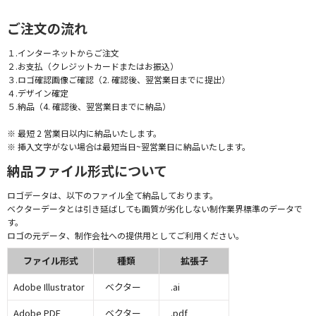
ご注文の流れ
１.インターネットからご注文
２.お支払（クレジットカードまたはお振込）
３.ロゴ確認画像ご確認（2. 確認後、翌営業日までに提出）
４.デザイン確定
５.納品（4. 確認後、翌営業日までに納品）
※ 最短 2 営業日以内に納品いたします。
※ 挿入文字がない場合は最短当日~翌営業日に納品いたします。
納品ファイル形式について
ロゴデータは、以下のファイル全て納品しております。
ベクターデータとは引き延ばしても画質が劣化しない制作業界標準のデータで
す。
ロゴの元データ、制作会社への提供用としてご利用ください。
ファイル形式
種類
拡張子
Adobe Illustrator
ベクター
.ai
Adobe PDF
ベクター
.pdf