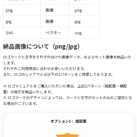
png
画像
.png
jpg
画像
.jpg
SVG
ベクター
.svg
納品画像について（png/jpg）
ロゴマークと文字をそれぞれ分けた画像データ、およびセット画像を納品いた
します。
それぞれご利用用途に合わせお使いいただけます。
また、ロゴのレイアウトは以下の2パターンをご用意しております。
※ ロゴマニュアルをご購入いただいた場合、上記2パターン（縦配置・横配
置）の両方を納品いたします。
※ ロゴマークのデザインによっては、マークと文字がセットのみのご提供とな
る場合がございます。
オプション1： 縦配置