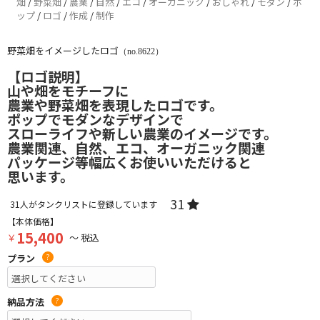
畑
/
野菜畑
/
農業
/
自然
/
エコ
/
オーガニック
/
おしゃれ
/
モダン
/
ポ
ップ
/
ロゴ
/
作成
/
制作
野菜畑をイメージしたロゴ
（no.8622）
【ロゴ説明】
山や畑をモチーフに
農業や野菜畑を表現したロゴです。
ポップでモダンなデザインで
スローライフや新しい農業のイメージです。
農業関連、自然、エコ、オーガニック関連
パッケージ等幅広くお使いいただけると
思います。
31
31
人がタンクリストに登録しています
【本体価格】
15,400
￥
～ 税込
プラン
?
納品方法
?