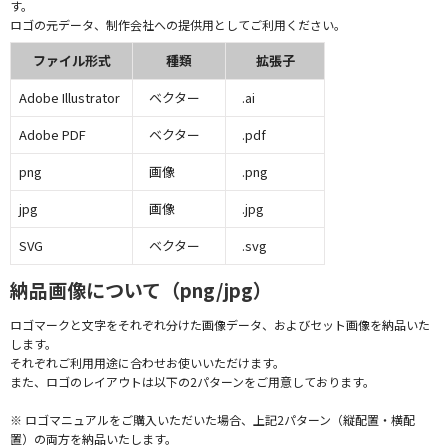
す。
ロゴの元データ、制作会社への提供用としてご利用ください。
ファイル形式
種類
拡張子
Adobe Illustrator
ベクター
.ai
Adobe PDF
ベクター
.pdf
png
画像
.png
jpg
画像
.jpg
SVG
ベクター
.svg
納品画像について（png/jpg）
ロゴマークと文字をそれぞれ分けた画像データ、およびセット画像を納品いた
します。
それぞれご利用用途に合わせお使いいただけます。
また、ロゴのレイアウトは以下の2パターンをご用意しております。
※ ロゴマニュアルをご購入いただいた場合、上記2パターン（縦配置・横配
置）の両方を納品いたします。