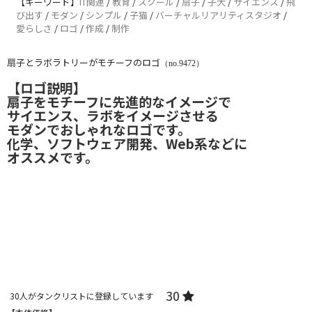
【キーワード】
IT関連
/
教育
/
スクール
/
扇子
/
子犬
/
サイエンス
/
飛
び出す
/
モダン
/
シンプル
/
子猫
/
バーチャルリアリティスタジオ
/
愛らしさ
/
ロゴ
/
作成
/
制作
扇子とラボラトリーがモチーフのロゴ
（no.9472）
【ロゴ説明】
扇子をモチーフに先進的なイメージで
サイエンス、ラボをイメージさせる
モダンでおしゃれなロゴです。
化学、ソフトウェア開発、Web系などに
オススメです。
30
30
人がタンクリストに登録しています