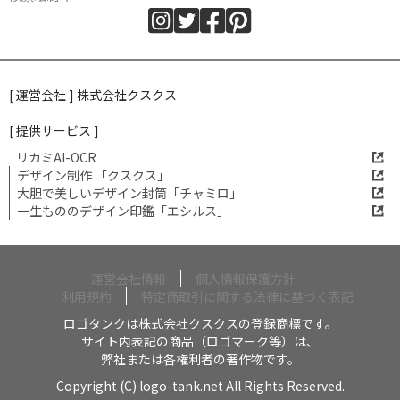
[ 運営会社 ] 株式会社クスクス
[ 提供サービス ]
リカミAI-OCR
デザイン制作 「クスクス」
大胆で美しいデザイン封筒「チャミロ」
一生もののデザイン印鑑「エシルス」
運営会社情報
個人情報保護方針
利用規約
特定商取引に関する法律に基づく表記
ロゴタンクは株式会社クスクスの登録商標です。
サイト内表記の商品（ロゴマーク等）は、
弊社または各権利者の著作物です。
Copyright (C) logo-tank.net All Rights Reserved.