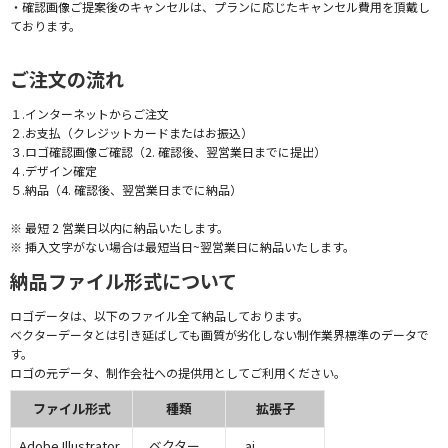
・確認画像ご提案後のキャンセルは、プランに応じたキャンセル費用を頂戴し
ております。
ご注文の流れ
１.インターネットからご注文
２.お支払（クレジットカードまたはお振込）
３.ロゴ確認画像ご確認（2. 確認後、翌営業日までに提出）
４.デザイン確定
５.納品（4. 確認後、翌営業日までに納品）
※ 最短 2 営業日以内に納品いたします。
※ 挿入文字がない場合は最短当日~翌営業日に納品いたします。
納品ファイル形式について
ロゴデータは、以下のファイル全て納品しております。
ベクターデータとは引き延ばしても画質が劣化しない制作業界標準のデータで
す。
ロゴの元データ、制作会社への提供用としてご利用ください。
ファイル形式
種類
拡張子
Adobe Illustrator
ベクター
.ai