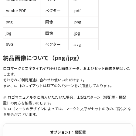
Adobe PDF
ベクター
.pdf
png
画像
.png
jpg
画像
.jpg
SVG
ベクター
.svg
納品画像について（png/jpg）
ロゴマークと文字をそれぞれ分けた画像データ、およびセット画像を納品いた
します。
それぞれご利用用途に合わせお使いいただけます。
また、ロゴのレイアウトは以下の2パターンをご用意しております。
※ ロゴマニュアルをご購入いただいた場合、上記2パターン（縦配置・横配
置）の両方を納品いたします。
※ ロゴマークのデザインによっては、マークと文字がセットのみのご提供とな
る場合がございます。
オプション1： 縦配置