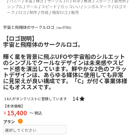
/
バニー
/
宇宙
/
輝き
/
サークル
/
IT
/
科学
/
教育
/
スポーツ
/
直売所
/
シンプル
/
クール
/
スピード
/
カッコいい
/
シンボルマーク
/
ロゴマ
ーク
/
ロゴ
/
制作
/
作成
/
格安ロゴ
/
販売
宇宙と飛翔体のサークルロゴ
（no.9784）
【ロゴ説明】
宇宙と飛翔体のサークルロゴ。
輝く星を背景に飛ぶUFOや宇宙船のシルエット
のシンプルでクールなデザインは未来感やスピ
ード感を演出しています。鮮やかな2色のフラッ
トデザインは、あらゆる媒体に使用しても非常
に見栄えが良い構成です。「C」が付く事業体様
にもオススメです。
14
14
人がタンクリストに登録しています
【本体価格】
15,400
￥
～ 税込
プラン
?