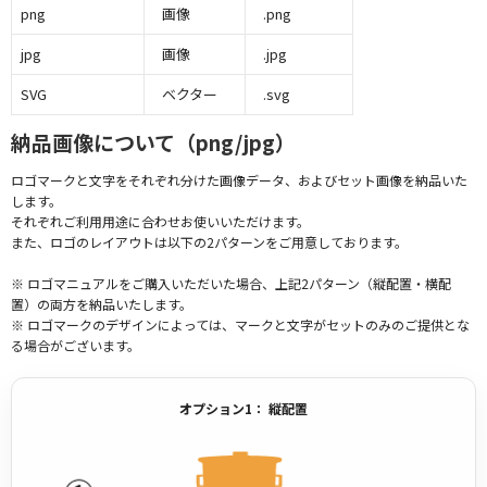
png
画像
.png
jpg
画像
.jpg
SVG
ベクター
.svg
納品画像について（png/jpg）
ロゴマークと文字をそれぞれ分けた画像データ、およびセット画像を納品いた
します。
それぞれご利用用途に合わせお使いいただけます。
また、ロゴのレイアウトは以下の2パターンをご用意しております。
※ ロゴマニュアルをご購入いただいた場合、上記2パターン（縦配置・横配
置）の両方を納品いたします。
※ ロゴマークのデザインによっては、マークと文字がセットのみのご提供とな
る場合がございます。
オプション1： 縦配置