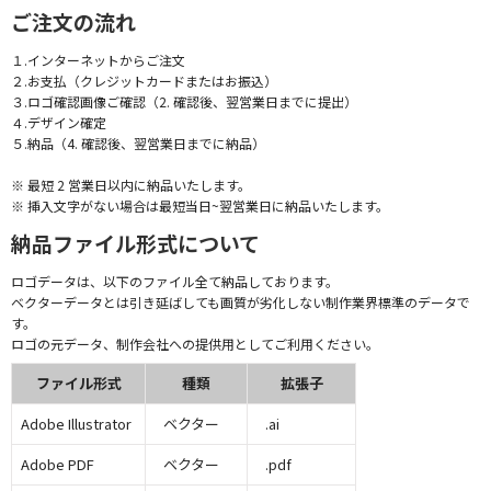
ご注文の流れ
１.インターネットからご注文
２.お支払（クレジットカードまたはお振込）
３.ロゴ確認画像ご確認（2. 確認後、翌営業日までに提出）
４.デザイン確定
５.納品（4. 確認後、翌営業日までに納品）
※ 最短 2 営業日以内に納品いたします。
※ 挿入文字がない場合は最短当日~翌営業日に納品いたします。
納品ファイル形式について
ロゴデータは、以下のファイル全て納品しております。
ベクターデータとは引き延ばしても画質が劣化しない制作業界標準のデータで
す。
ロゴの元データ、制作会社への提供用としてご利用ください。
ファイル形式
種類
拡張子
Adobe Illustrator
ベクター
.ai
Adobe PDF
ベクター
.pdf