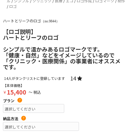
ル
/
シンプル
/
クリニック
/
医療
/
エコ
/
ロゴ作成
/
ロゴマーク
/
制作
/
ロゴ
ハートとリーフのロゴ
（no.9844）
【ロゴ説明】
ハートとリーフのロゴ
シンプルで温かみあるロゴマークです。
「健康・自然」などをイメージしているので
「クリニック・医療関係」の事業者にオススメ
です。
14
14
人がタンクリストに登録しています
【本体価格】
15,400
￥
～ 税込
プラン
?
納品方法
?