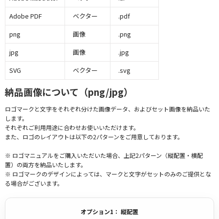
Adobe PDF
ベクター
.pdf
png
画像
.png
jpg
画像
.jpg
SVG
ベクター
.svg
納品画像について（png/jpg）
ロゴマークと文字をそれぞれ分けた画像データ、およびセット画像を納品いた
します。
それぞれご利用用途に合わせお使いいただけます。
また、ロゴのレイアウトは以下の2パターンをご用意しております。
※ ロゴマニュアルをご購入いただいた場合、上記2パターン（縦配置・横配
置）の両方を納品いたします。
※ ロゴマークのデザインによっては、マークと文字がセットのみのご提供とな
る場合がございます。
オプション1： 縦配置