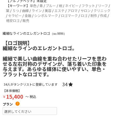
【アルファベット】未設定
【キーワード】
単色
/
青
/
ブルー
/
紺
/
ネイビー
/
フラット
/
リーフ
/
葉
/
５つ
/
曲線
/
ライン
/
美容
/
エステ
/
アロマ
/
サロン
/
クリニック
/
セラピー
/
金融
/
シンボルマーク
/
ロゴマーク
/
ロゴ
/
制作
/
作成
/
格安ロゴ
/
販売
繊細なラインのエレガントロゴ
（no.9896）
【ロゴ説明】
繊細なラインのエレガントロゴ。
繊細で美しい曲線を重ね合わせたリーフを思わ
せる左右対称のデザインが、落ち着いた印象を
与えます。あらゆる媒体に使いやすい、単色・
フラットなロゴです。
34
34
人がタンクリストに登録しています
【本体価格】
15,400
￥
～ 税込
プラン
?