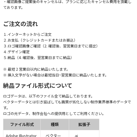
・確認画像ご提案後のキャンセルは、プランに応じたキャンセル費用を頂戴し
ております。
ご注文の流れ
１.インターネットからご注文
２.お支払（クレジットカードまたはお振込）
３.ロゴ確認画像ご確認（2. 確認後、翌営業日までに提出）
４.デザイン確定
５.納品（4. 確認後、翌営業日までに納品）
※ 最短 2 営業日以内に納品いたします。
※ 挿入文字がない場合は最短当日~翌営業日に納品いたします。
納品ファイル形式について
ロゴデータは、以下のファイル全て納品しております。
ベクターデータとは引き延ばしても画質が劣化しない制作業界標準のデータで
す。
ロゴの元データ、制作会社への提供用としてご利用ください。
ファイル形式
種類
拡張子
Adobe Illustrator
ベクター
.ai