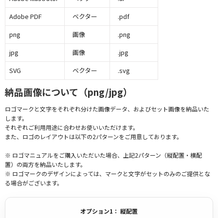
Adobe PDF
ベクター
.pdf
png
画像
.png
jpg
画像
.jpg
SVG
ベクター
.svg
納品画像について（png/jpg）
ロゴマークと文字をそれぞれ分けた画像データ、およびセット画像を納品いた
します。
それぞれご利用用途に合わせお使いいただけます。
また、ロゴのレイアウトは以下の2パターンをご用意しております。
※ ロゴマニュアルをご購入いただいた場合、上記2パターン（縦配置・横配
置）の両方を納品いたします。
※ ロゴマークのデザインによっては、マークと文字がセットのみのご提供とな
る場合がございます。
オプション1： 縦配置