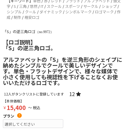
【キーワード】
単色
/
赤
/
レッド
/
フラット
/
アルファベット
/
頭文
字
/
S
/
三角
/
悠然
/
IT
/
スクール
/
スポーツ
/
サークル
/
ショップ
/
シンプル
/
クール
/
ダイナミック
/
シンボルマーク
/
ロゴマーク
/
作
成
/
制作
/
格安ロゴ
「S」の逆三角ロゴ
（no.9972）
【ロゴ説明】
「S」の逆三角ロゴ。
アルファベットの「S」を逆三角形のシェイプに
納めたシンプルでクールで美しいデザインで
す。単色・フラットデザインで、様々な媒体で
小さく使用しても視認性を下げることなくお使
いいただけるロゴです。
12
12
人がタンクリストに登録しています
【本体価格】
15,400
￥
～ 税込
プラン
?