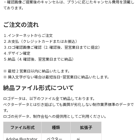
・確認画像ご提案後のキャンセルは、プランに応じたキャンセル費用を頂戴し
ております。
ご注文の流れ
１.インターネットからご注文
２.お支払（クレジットカードまたはお振込）
３.ロゴ確認画像ご確認（2. 確認後、翌営業日までに提出）
４.デザイン確定
５.納品（4. 確認後、翌営業日までに納品）
※ 最短 2 営業日以内に納品いたします。
※ 挿入文字がない場合は最短当日~翌営業日に納品いたします。
納品ファイル形式について
ロゴデータは、以下のファイル全て納品しております。
ベクターデータとは引き延ばしても画質が劣化しない制作業界標準のデータで
す。
ロゴの元データ、制作会社への提供用としてご利用ください。
ファイル形式
種類
拡張子
Adobe Illustrator
ベクター
.ai