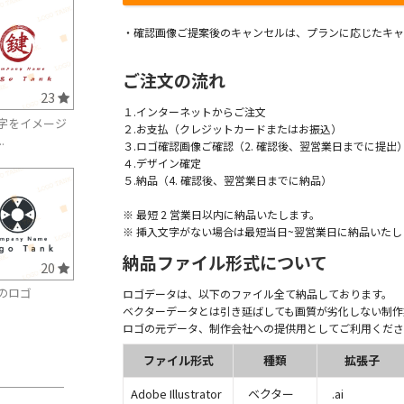
・確認画像ご提案後のキャンセルは、プランに応じたキャ
ご注文の流れ
23
１.インターネットからご注文
字をイメージ
２.お支払（クレジットカードまたはお振込）
.
３.ロゴ確認画像ご確認（2. 確認後、翌営業日までに提出
４.デザイン確定
５.納品（4. 確認後、翌営業日までに納品）
※ 最短 2 営業日以内に納品いたします。
※ 挿入文字がない場合は最短当日~翌営業日に納品いたし
納品ファイル形式について
20
のロゴ
ロゴデータは、以下のファイル全て納品しております。
ベクターデータとは引き延ばしても画質が劣化しない制作
ロゴの元データ、制作会社への提供用としてご利用くださ
ファイル形式
種類
拡張子
Adobe Illustrator
ベクター
.ai