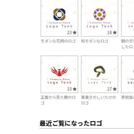
23
18
モダンな花柄のロゴ
和モダンなロゴ
鍵の文
したロ..
33
27
正面から見た鶴のロ
筆書きのしいたけの
家紋風
ゴ
ロゴ
最近ご覧になったロゴ