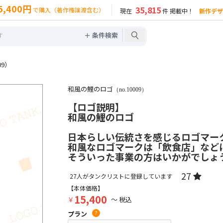
5,400円
35,815
で購入（著作権譲渡含む）
現在
件 掲載中！
新作デザ
＋ 条件検索
09）
和風の鯉のロゴ
（no.10009）
【ロゴ説明】
和風の鯉のロゴ
日本らしい伝統さを感じるロゴマー
和風なロゴマークは「飲食店」など
そういった事業の方はいかがでしょ
27
27
人がタンクリストに登録しています
【本体価格】
15,400
￥
～ 税込
プラン
?