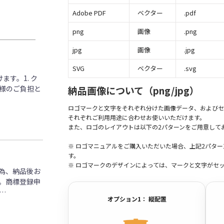
Adobe PDF
ベクター
.pdf
png
画像
.png
jpg
画像
.jpg
SVG
ベクター
.svg
す。1. ク
客様のご負担と
納品画像について（png/jpg）
ロゴマークと文字をそれぞれ分けた画像データ、およびセ
それぞれご利用用途に合わせお使いいただけます。
また、ロゴのレイアウトは以下の2パターンをご用意して
※ ロゴマニュアルをご購入いただいた場合、上記2パタ
す。
※ ロゴマークのデザインによっては、マークと文字がセ
為、納品後お
。商標登録申
…
オプション1： 縦配置