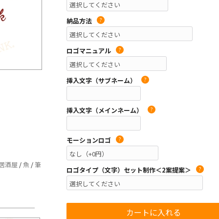
納品方法
?
ロゴマニュアル
?
挿入文字（サブネーム）
?
挿入文字（メインネーム）
?
モーションロゴ
?
居酒屋
/
魚
/
筆
ロゴタイプ（文字）セット制作＜2案提案＞
?