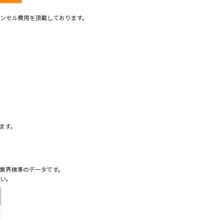
ンセル費用を頂戴しております。
）
ます。
業界標準のデータです。
い。