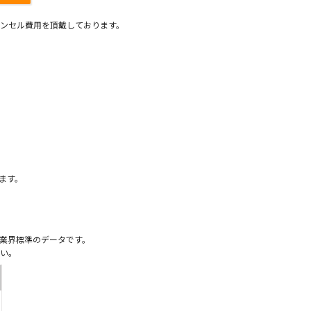
ンセル費用を頂戴しております。
）
ます。
業界標準のデータです。
い。