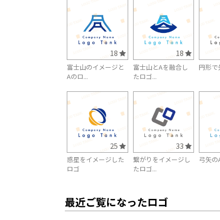
18
18
富士山のイメージと
富士山とAを融合し
円形で
Aのロ...
たロゴ...
25
33
惑星をイメージした
繋がりをイメージし
弓矢の
ロゴ
たロゴ...
最近ご覧になったロゴ