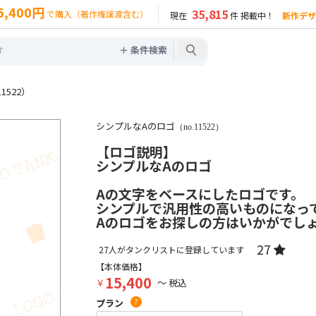
5,400円
35,815
で購入（著作権譲渡含む）
現在
件 掲載中！
新作デザ
＋ 条件検索
1522）
シンプルなAのロゴ
（no.11522）
【ロゴ説明】
シンプルなAのロゴ
Aの文字をベースにしたロゴです。
シンプルで汎用性の高いものになっ
Aのロゴをお探しの方はいかがでし
27
27
人がタンクリストに登録しています
【本体価格】
15,400
￥
～ 税込
プラン
?