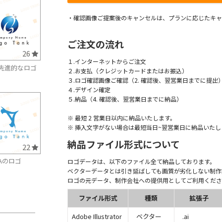
・確認画像ご提案後のキャンセルは、プランに応じたキャ
ご注文の流れ
26
１.インターネットからご注文
先進的なロゴ
２.お支払（クレジットカードまたはお振込）
３.ロゴ確認画像ご確認（2. 確認後、翌営業日までに提出
４.デザイン確定
５.納品（4. 確認後、翌営業日までに納品）
※ 最短 2 営業日以内に納品いたします。
※ 挿入文字がない場合は最短当日~翌営業日に納品いたし
納品ファイル形式について
22
Aのロゴ
ロゴデータは、以下のファイル全て納品しております。
ベクターデータとは引き延ばしても画質が劣化しない制作
ロゴの元データ、制作会社への提供用としてご利用くださ
ファイル形式
種類
拡張子
Adobe Illustrator
ベクター
.ai