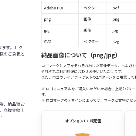
Adobe PDF
ベクター
.pdf
png
画像
.png
jpg
画像
.jpg
SVG
ベクター
.svg
す。1. ク
客様のご負担と
納品画像について（png/jpg）
ロゴマークと文字をそれぞれ分けた画像データ、およびセ
それぞれご利用用途に合わせお使いいただけます。
また、ロゴのレイアウトは以下の2パターンをご用意して
※ ロゴマニュアルをご購入いただいた場合、上記2パタ
す。
※ ロゴマークのデザインによっては、マークと文字がセ
為、納品後お
。商標登録申
…
オプション1： 縦配置