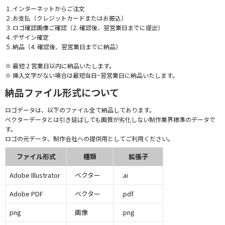
１.インターネットからご注文
２.お支払（クレジットカードまたはお振込）
３.ロゴ確認画像ご確認（2. 確認後、翌営業日までに提出）
４.デザイン確定
５.納品（4. 確認後、翌営業日までに納品）
※ 最短 2 営業日以内に納品いたします。
※ 挿入文字がない場合は最短当日~翌営業日に納品いたします。
納品ファイル形式について
ロゴデータは、以下のファイル全て納品しております。
ベクターデータとは引き延ばしても画質が劣化しない制作業界標準のデータで
す。
ロゴの元データ、制作会社への提供用としてご利用ください。
ファイル形式
種類
拡張子
Adobe Illustrator
ベクター
.ai
Adobe PDF
ベクター
.pdf
png
画像
.png