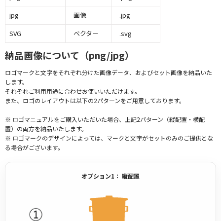
jpg
画像
.jpg
SVG
ベクター
.svg
納品画像について（png/jpg）
ロゴマークと文字をそれぞれ分けた画像データ、およびセット画像を納品いた
します。
それぞれご利用用途に合わせお使いいただけます。
また、ロゴのレイアウトは以下の2パターンをご用意しております。
※ ロゴマニュアルをご購入いただいた場合、上記2パターン（縦配置・横配
置）の両方を納品いたします。
※ ロゴマークのデザインによっては、マークと文字がセットのみのご提供とな
る場合がございます。
オプション1： 縦配置