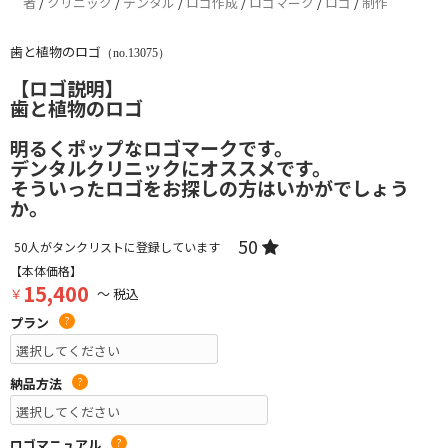
者
/
クリニック
/
デンタル
/
ロゴ作成
/
ロゴマーク
/
ロゴ
/
制作
歯と植物のロゴ
（no.13075）
【ロゴ説明】
歯と植物のロゴ
明るくポップなロゴマークです。
デンタルクリニックにオススメです。
そういったロゴをお探しの方はいかがでしょう
か。
50
50
人がタンクリストに登録しています
【本体価格】
15,400
￥
～ 税込
プラン
?
納品方法
?
ロゴマニュアル
?