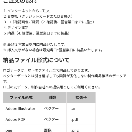
ご注文の流れ
１.インターネットからご注文
２.お支払（クレジットカードまたはお振込）
３.ロゴ確認画像ご確認（2. 確認後、翌営業日までに提出）
４.デザイン確定
５.納品（4. 確認後、翌営業日までに納品）
※ 最短 2 営業日以内に納品いたします。
※ 挿入文字がない場合は最短当日~翌営業日に納品いたします。
納品ファイル形式について
ロゴデータは、以下のファイル全て納品しております。
ベクターデータとは引き延ばしても画質が劣化しない制作業界標準のデータで
す。
ロゴの元データ、制作会社への提供用としてご利用ください。
ファイル形式
種類
拡張子
Adobe Illustrator
ベクター
.ai
Adobe PDF
ベクター
.pdf
png
画像
.png