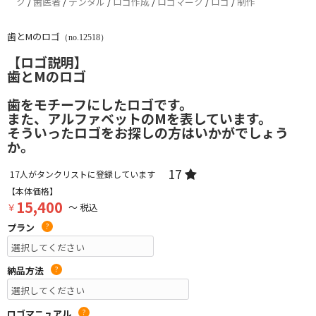
ク
/
歯医者
/
デンタル
/
ロゴ作成
/
ロゴマーク
/
ロゴ
/
制作
歯とMのロゴ
（no.12518）
【ロゴ説明】
歯とMのロゴ
歯をモチーフにしたロゴです。
また、アルファベットのMを表しています。
そういったロゴをお探しの方はいかがでしょう
か。
17
17
人がタンクリストに登録しています
【本体価格】
15,400
￥
～ 税込
プラン
?
納品方法
?
ロゴマニュアル
?