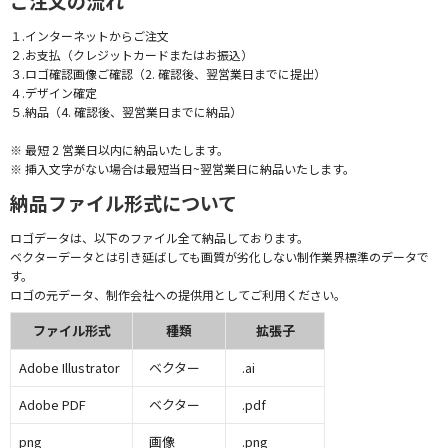
ご注文の流れ
１.インターネットからご注文
２.お支払（クレジットカードまたはお振込）
３.ロゴ確認画像ご確認（2. 確認後、翌営業日までに提出）
４.デザイン確定
５.納品（4. 確認後、翌営業日までに納品）
※ 最短 2 営業日以内に納品いたします。
※ 挿入文字がない場合は最短当日~翌営業日に納品いたします。
納品ファイル形式について
ロゴデータは、以下のファイル全て納品しております。
ベクターデータとは引き延ばしても画質が劣化しない制作業界標準のデータで
す。
ロゴの元データ、制作会社への提供用としてご利用ください。
ファイル形式
種類
拡張子
Adobe Illustrator
ベクター
.ai
Adobe PDF
ベクター
.pdf
png
画像
.png