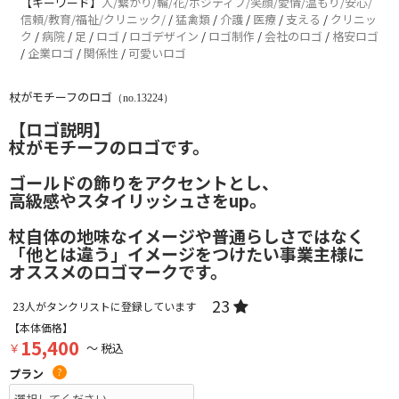
【キーワード】
人/繋がり/輪/花/ポジティブ/笑顔/愛情/温もり/安心/
信頼/教育/福祉/クリニック/
/
猛禽類
/
介護
/
医療
/
支える
/
クリニッ
ク
/
病院
/
足
/
ロゴ
/
ロゴデザイン
/
ロゴ制作
/
会社のロゴ
/
格安ロゴ
/
企業ロゴ
/
関係性
/
可愛いロゴ
杖がモチーフのロゴ
（no.13224）
【ロゴ説明】
杖がモチーフのロゴです。
ゴールドの飾りをアクセントとし、
高級感やスタイリッシュさをup。
杖自体の地味なイメージや普通らしさではなく
「他とは違う」イメージをつけたい事業主様に
オススメのロゴマークです。
23
23
人がタンクリストに登録しています
【本体価格】
15,400
￥
～ 税込
プラン
?