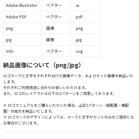
Adobe Illustrator
ベクター
.ai
Adobe PDF
ベクター
.pdf
png
画像
.png
jpg
画像
.jpg
SVG
ベクター
.svg
納品画像について（png/jpg）
ロゴマークと文字をそれぞれ分けた画像データ、およびセット画像を納品いた
します。
それぞれご利用用途に合わせお使いいただけます。
また、ロゴのレイアウトは以下の2パターンをご用意しております。
※ ロゴマニュアルをご購入いただいた場合、上記2パターン（縦配置・横配
置）の両方を納品いたします。
※ ロゴマークのデザインによっては、マークと文字がセットのみのご提供とな
る場合がございます。