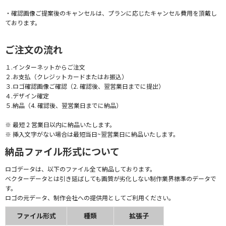
・確認画像ご提案後のキャンセルは、プランに応じたキャンセル費用を頂戴し
ております。
ご注文の流れ
１.インターネットからご注文
２.お支払（クレジットカードまたはお振込）
３.ロゴ確認画像ご確認（2. 確認後、翌営業日までに提出）
４.デザイン確定
５.納品（4. 確認後、翌営業日までに納品）
※ 最短 2 営業日以内に納品いたします。
※ 挿入文字がない場合は最短当日~翌営業日に納品いたします。
納品ファイル形式について
ロゴデータは、以下のファイル全て納品しております。
ベクターデータとは引き延ばしても画質が劣化しない制作業界標準のデータで
す。
ロゴの元データ、制作会社への提供用としてご利用ください。
ファイル形式
種類
拡張子