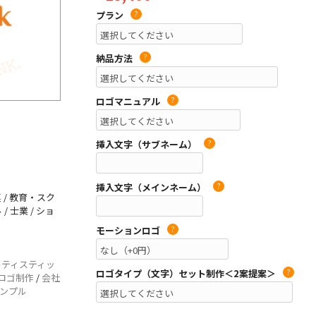
プラン
?
納品方法
?
ロゴマニュアル
?
挿入文字（サブネーム）
?
挿入文字（メインネーム）
?
 / 教育・スク
/ 士業 / ショ
モーションロゴ
?
ーティスティッ
ロゴタイプ（文字）セット制作＜2案提案＞
?
ロゴ制作
/
会社
ンプル