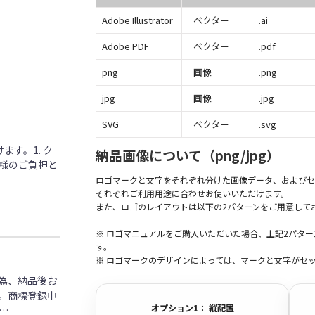
Adobe Illustrator
ベクター
.ai
Adobe PDF
ベクター
.pdf
png
画像
.png
jpg
画像
.jpg
SVG
ベクター
.svg
す。1. ク
納品画像について（png/jpg）
客様のご負担と
ロゴマークと文字をそれぞれ分けた画像データ、およびセ
それぞれご利用用途に合わせお使いいただけます。
また、ロゴのレイアウトは以下の2パターンをご用意して
※ ロゴマニュアルをご購入いただいた場合、上記2パタ
す。
※ ロゴマークのデザインによっては、マークと文字がセ
為、納品後お
。商標登録申
オプション1： 縦配置
…