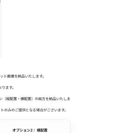
ット画像を納品いたします。
おります。
ーン（縦配置・横配置）の両方を納品いたしま
ットのみのご提供となる場合がございます。
オプション2： 横配置