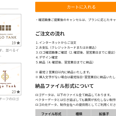
・確認画像ご提案後のキャンセルは、プランに応じたキャ
ご注文の流れ
19
１.インターネットからご注文
２.お支払（クレジットカードまたはお振込）
す、並べるイ
３.ロゴ確認画像ご確認（2. 確認後、翌営業日までに提出
.
４.デザイン確定
５.納品（4. 確認後、翌営業日までに納品）
※ 最短 2 営業日以内に納品いたします。
※ 挿入文字がない場合は最短当日~翌営業日に納品いたし
納品ファイル形式について
23
ロゴデータは、以下のファイル全て納品しております。
チーフのロゴ
ベクターデータとは引き延ばしても画質が劣化しない制作
ロゴの元データ、制作会社への提供用としてご利用くださ
ファイル形式
種類
拡張子