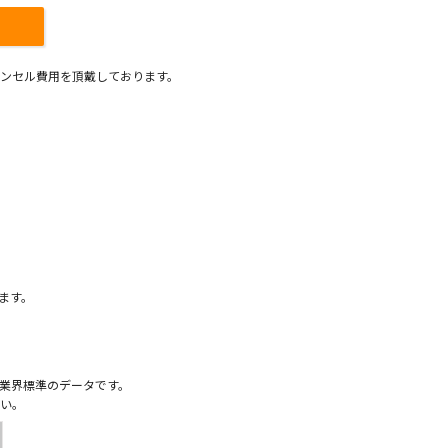
ンセル費用を頂戴しております。
）
ます。
業界標準のデータです。
い。