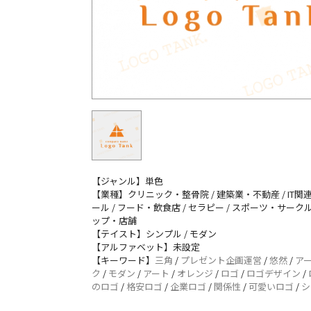
【ジャンル】単色
【業種】クリニック・整骨院 / 建築業・不動産 / IT関連
ール / フード・飲食店 / セラピー / スポーツ・サークル 
ップ・店舗
【テイスト】シンプル / モダン
【アルファベット】未設定
【キーワード】
三角
/
プレゼント企画運営
/
悠然
/
ア
ク
/
モダン
/
アート
/
オレンジ
/
ロゴ
/
ロゴデザイン
/
のロゴ
/
格安ロゴ
/
企業ロゴ
/
関係性
/
可愛いロゴ
/
シ