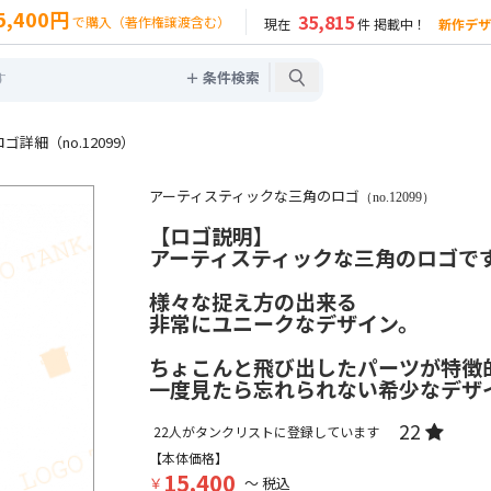
5,400円
35,815
で購入（著作権譲渡含む）
現在
件 掲載中！
新作デザ
＋ 条件検索
詳細（no.12099）
アーティスティックな三角のロゴ
（no.12099）
【ロゴ説明】
アーティスティックな三角のロゴで
様々な捉え方の出来る
非常にユニークなデザイン。
ちょこんと飛び出したパーツが特徴
一度見たら忘れられない希少なデザ
22
22
人がタンクリストに登録しています
【本体価格】
15,400
￥
～ 税込