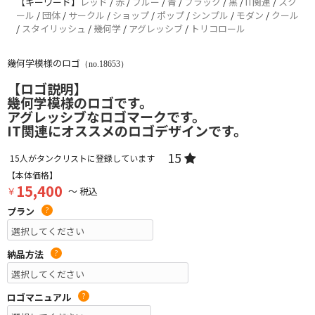
【キーワード】
レッド
/
赤
/
ブルー
/
青
/
ブラック
/
黒
/
IT関連
/
スク
ール
/
団体
/
サークル
/
ショップ
/
ポップ
/
シンプル
/
モダン
/
クール
/
スタイリッシュ
/
幾何学
/
アグレッシブ
/
トリコロール
幾何学模様のロゴ
（no.18653）
【ロゴ説明】
幾何学模様のロゴです。
アグレッシブなロゴマークです。
IT関連にオススメのロゴデザインです。
15
15
人がタンクリストに登録しています
【本体価格】
15,400
￥
～ 税込
プラン
?
納品方法
?
ロゴマニュアル
?