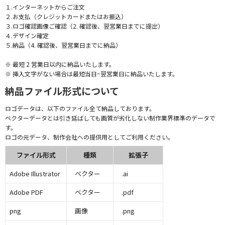
１.インターネットからご注文
２.お支払（クレジットカードまたはお振込）
３.ロゴ確認画像ご確認（2. 確認後、翌営業日までに提出）
４.デザイン確定
５.納品（4. 確認後、翌営業日までに納品）
※ 最短 2 営業日以内に納品いたします。
※ 挿入文字がない場合は最短当日~翌営業日に納品いたします。
納品ファイル形式について
ロゴデータは、以下のファイル全て納品しております。
ベクターデータとは引き延ばしても画質が劣化しない制作業界標準のデータで
す。
ロゴの元データ、制作会社への提供用としてご利用ください。
ファイル形式
種類
拡張子
Adobe Illustrator
ベクター
.ai
Adobe PDF
ベクター
.pdf
png
画像
.png