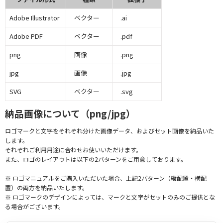
Adobe Illustrator
ベクター
.ai
Adobe PDF
ベクター
.pdf
png
画像
.png
jpg
画像
.jpg
SVG
ベクター
.svg
納品画像について（png/jpg）
ロゴマークと文字をそれぞれ分けた画像データ、およびセット画像を納品いた
します。
それぞれご利用用途に合わせお使いいただけます。
また、ロゴのレイアウトは以下の2パターンをご用意しております。
※ ロゴマニュアルをご購入いただいた場合、上記2パターン（縦配置・横配
置）の両方を納品いたします。
※ ロゴマークのデザインによっては、マークと文字がセットのみのご提供とな
る場合がございます。