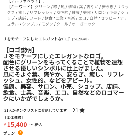
【アルファベット】J
【キーワード】
グリーン
/
緑
/
風
/
植物
/
葉
/
爽やか
/
安らぎ
/
リラッ
クス
/
癒し
/
リフレッシュ
/
女性的
/
健康
/
美容
/
サロン
/
小売
/
ショ
ップ
/
店舗
/
フード
/
飲食
/
士業
/
音楽
/
エコ
/
自然
/
セラピー
/
ナチ
ュラル
/
シンプル
/
モダン
/
クール
/
オーガニック
Ｊをモチーフにしたエレガントなロゴ
（no.20946）
【ロゴ説明】
Ｊをモチーフにしたエレガントなロゴ。
配色にグリーンをもってくることで植物を連想
させる優しいシンボルに仕上げました。
風にそよぐ葉、爽やか、安らぎ、癒し、リフレ
ッシュ、女性的、などをアピール。
健康、美容、サロン、小売、ショップ、店舗、
飲食、士業、音楽、エコ、自然などのロゴマー
クにいかがでしょうか。
21
21
人がタンクリストに登録しています
【本体価格】
15,400
￥
～ 税込
プラン
?