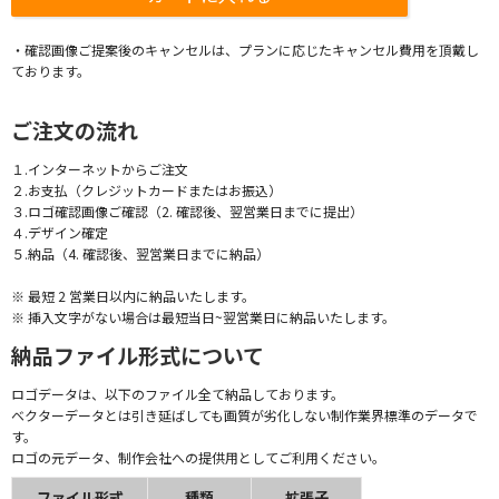
・確認画像ご提案後のキャンセルは、プランに応じたキャンセル費用を頂戴し
ております。
ご注文の流れ
１.インターネットからご注文
２.お支払（クレジットカードまたはお振込）
３.ロゴ確認画像ご確認（2. 確認後、翌営業日までに提出）
４.デザイン確定
５.納品（4. 確認後、翌営業日までに納品）
※ 最短 2 営業日以内に納品いたします。
※ 挿入文字がない場合は最短当日~翌営業日に納品いたします。
納品ファイル形式について
ロゴデータは、以下のファイル全て納品しております。
ベクターデータとは引き延ばしても画質が劣化しない制作業界標準のデータで
す。
ロゴの元データ、制作会社への提供用としてご利用ください。
ファイル形式
種類
拡張子