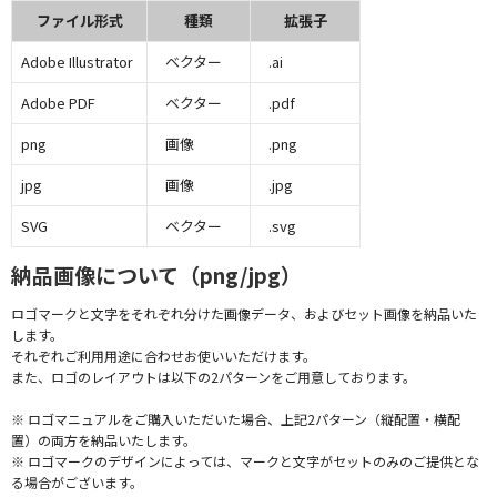
ファイル形式
種類
拡張子
Adobe Illustrator
ベクター
.ai
Adobe PDF
ベクター
.pdf
png
画像
.png
jpg
画像
.jpg
SVG
ベクター
.svg
納品画像について（png/jpg）
ロゴマークと文字をそれぞれ分けた画像データ、およびセット画像を納品いた
します。
それぞれご利用用途に合わせお使いいただけます。
また、ロゴのレイアウトは以下の2パターンをご用意しております。
※ ロゴマニュアルをご購入いただいた場合、上記2パターン（縦配置・横配
置）の両方を納品いたします。
※ ロゴマークのデザインによっては、マークと文字がセットのみのご提供とな
る場合がございます。