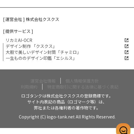
[ 運営会社 ] 株式会社クスクス
[ 提供サービス ]
リカミAI-OCR
デザイン制作 「クスクス」
大胆で美しいデザイン封筒「チャミロ」
一生もののデザイン印鑑「エシルス」
運営会社情報
個人情報保護方針
利用規約
特定商取引に関する法律に基づく表記
ロゴタンクは株式会社クスクスの登録商標です。
サイト内表記の商品（ロゴマーク等）は、
弊社または各権利者の著作物です。
Copyright (C) logo-tank.net All Rights Reserved.