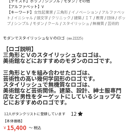
【テイスト】ポップ / シンプル / モダン / その他
【アルファベット】V
【キーワード】
女性起業家
/
三角形
/
イノベーション
/
アルファベッ
ト
/
イニシャル
/
頭文字
/
クリニック
/
建築
/
ＩＴ
/
教育
/
団体
/
ポッ
プ
/
シンプル
/
モダン
/
クール
/
スタイリッシュ
/
無機質
/
芸術的
モダンでスタイリッシュなＶのロゴ
（no.22225）
【ロゴ説明】
三角形とＶのスタイリッシュなロゴは、
美術館などにおすすめのモダンのロゴです。
三角形とＶを組み合わせたロゴは、
芸術性の高い幾何学図形のロゴです。
スタイリッシュで無機質なロゴは、
美術館など芸術関係。建築、設計、紳士服専門
店など男性をターゲットにしているショップな
どにおすすめのロゴです。
12
12
人がタンクリストに登録しています
【本体価格】
15,400
￥
～ 税込